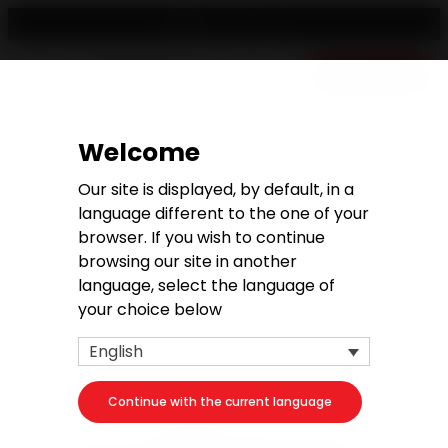
English
Free quote
Welcome
Request a quote
Our site is displayed, by default, in a
language different to the one of your
browser. If you wish to continue
browsing our site in another
language, select the language of
1. Your project
your choice below
Your product
English
Continue with the current language