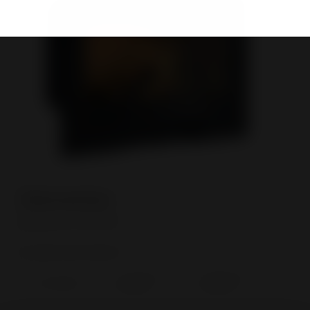
Reference
In what time frame?
*
Less than 3
More than 3
Immediately
months
months