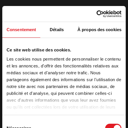
Consentement
Détails
À propos des cookies
2. Get your quote
Ce site web utilise des cookies.
First
Les cookies nous permettent de personnaliser le contenu
Name
*
et les annonces, d'offrir des fonctionnalités relatives aux
médias sociaux et d'analyser notre trafic. Nous
Name
*
partageons également des informations sur l'utilisation de
notre site avec nos partenaires de médias sociaux, de
E-
publicité et d'analyse, qui peuvent combiner celles-ci
mail
*
avec d'autres informations que vous leur avez fournies
ou qu'ils ont collectées lors de votre utilisation de leurs
Telephone
*
services.
Sélection
Address
*