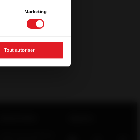
Marketing
puesto gratuito", autorizo ​​que un profesional de
te para obtener información o para un
mpromiso.
Tout autoriser
Enlaces útiles
Síguenos
Solicitud de presupuesto