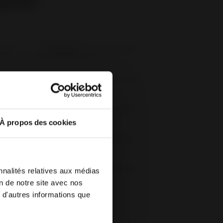
supuesto
Nombre
*
À propos des cookies
Ciudad
*
nnalités relatives aux médias
vegador. Si
on de notre site avec nos
l idioma de
 d'autres informations que