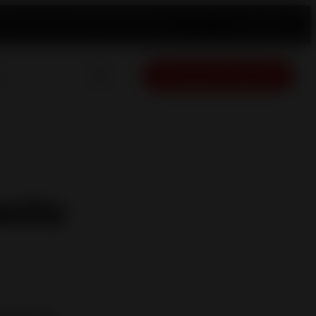
egistro de producto
Repuestos
Revendedor
Español
Presupuesto gratuito
esto