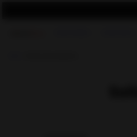
Estufas de Pellets
Estufas de Leña
Inicio
> Solicitud de presupuesto
Sol