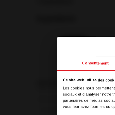
1. Su proyecto
Su producto
Consentement
Bienv
Ce site web utilise des cook
Les cookies nous permettent d
Referencia
Nuestro sitio
sociaux et d'analyser notre t
desea seguir
¿Para cuándo lo necesita?
*
partenaires de médias sociaux
su elección 
vous leur avez fournies ou qu'
De inmediato
- de 3 meses
Español