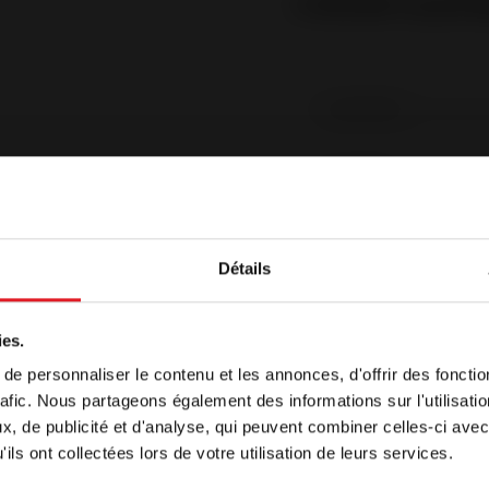
2. Recibir su pre
Apellidos
*
E-
mail
*
Teléfono
*
Détails
Dirección
*
enido
ies.
Código
e personnaliser le contenu et les annonces, d'offrir des fonctio
postal
*
 se muestra, por defecto, en un idioma distinto al de su na
rafic. Nous partageons également des informations sur l'utilisati
 navegando por nuestro sitio en otro idioma, seleccione e
País
*
, de publicité et d'analyse, qui peuvent combiner celles-ci avec
a continuación
ils ont collectées lors de votre utilisation de leurs services.
+ de 3 meses