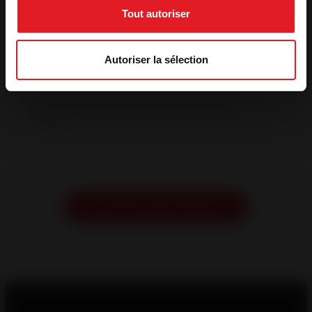
Ciudad
*
Tout autoriser
País
*
Autoriser la sélection
*
Al clicar en "solicitar un presupuesto gratuito", autorizo ​​que
un profesional de calefacción de leña me contacte para
obtener información o para un presupuesto gratuito y sin
compromiso.
CAPTCHA