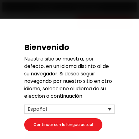
Revendedor
Español
Presupuesto gratuito
Bienvenido
Solicitud de presupuesto
Nuestro sitio se muestra, por
defecto, en un idioma distinto al de
su navegador. Si desea seguir
navegando por nuestro sitio en otro
idioma, seleccione el idioma de su
1. Su proyecto
elección a continuación
Su producto
Español
Continuar con la lengua actual