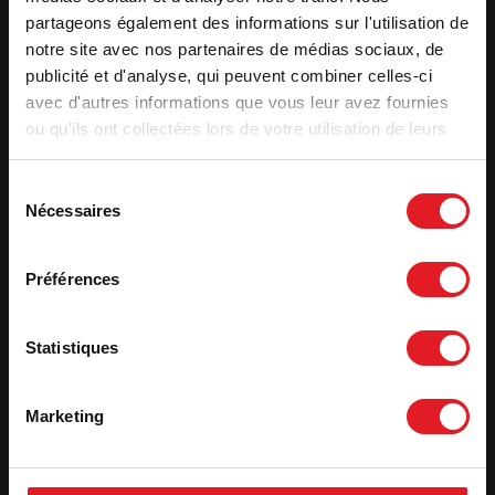
partageons également des informations sur l'utilisation de
notre site avec nos partenaires de médias sociaux, de
2. Recibir su presupuesto
publicité et d'analyse, qui peuvent combiner celles-ci
avec d'autres informations que vous leur avez fournies
Apellidos
*
ou qu'ils ont collectées lors de votre utilisation de leurs
services.
Nombre
*
Sélection
Nécessaires
du
E-
consentement
mail
*
Préférences
Teléfono
*
Statistiques
Dirección
*
Marketing
Código
postal
*