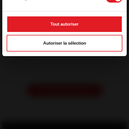
Politique de confidentialité
*
J'accepte que mes données personnelles soient traitées
Tout autoriser
par Invicta group conformément à la
politique de
confidentialité
.
Autoriser la sélection
*
En appuyant sur Demander un devis gratuit, j'autorise à
être contacté par un professionnel du chauffage au bois
pour obtenir des informations ou pour un devis gratuit et
sans engagement.
CAPTCHA