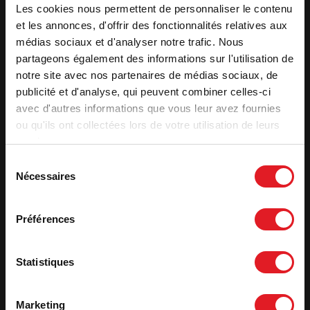
Nom
*
Les cookies nous permettent de personnaliser le contenu
et les annonces, d'offrir des fonctionnalités relatives aux
médias sociaux et d'analyser notre trafic. Nous
Prénom
*
partageons également des informations sur l'utilisation de
notre site avec nos partenaires de médias sociaux, de
E-
publicité et d'analyse, qui peuvent combiner celles-ci
mail
*
avec d'autres informations que vous leur avez fournies
ou qu'ils ont collectées lors de votre utilisation de leurs
Téléphone
*
services.
Sélection
Adresse
*
Nécessaires
du
consentement
Code
Préférences
postal
*
Ville
*
Statistiques
Pays
*
Marketing