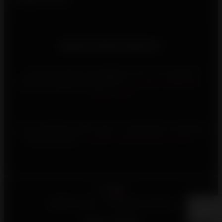
Besoin d'informations ?
Vous rencontrez un problème avec votre appareil
Invicta, contactez-nous via le
formulaire d’assistance
après-vente
Vous souhaitez investir dans un appareil de chauffage
au bois Invicta,
consultez la page d’aide à l’achat
Français
©2026 Invicta - Tous droits réservés
Mentions légales