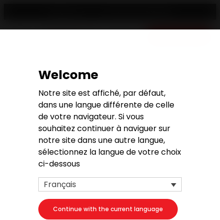
Trouver un revendeur
Français
Devis gratuit
Welcome
Demande de devis
Notre site est affiché, par défaut,
dans une langue différente de celle
de votre navigateur. Si vous
souhaitez continuer à naviguer sur
notre site dans une autre langue,
1. Votre projet
sélectionnez la langue de votre choix
ci-dessous
Votre produit
Français
Continue with the current language