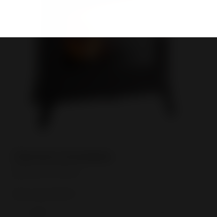
Référence
Dans quels délais ?
*
Immédiat
- de 3 mois
+ de 3 mois