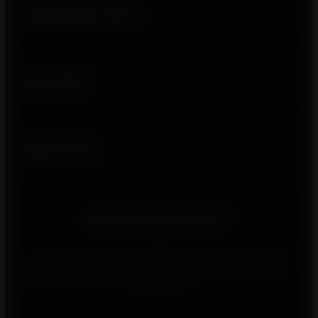
Qui sommes-nous ?
Liens utiles
Suivez-nous
Besoin d'informations ?
Vous rencontrez un problème avec votre appareil
Invicta, contactez-nous via le
formulaire d’assistance
après-vente