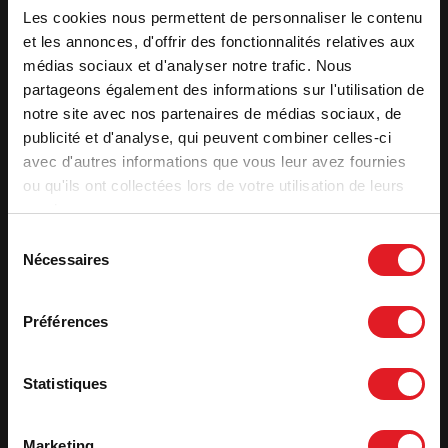
Imediatamente
- de 3 meses
+ de 3 meses
Les cookies nous permettent de personnaliser le contenu
et les annonces, d'offrir des fonctionnalités relatives aux
médias sociaux et d'analyser notre trafic. Nous
partageons également des informations sur l'utilisation de
notre site avec nos partenaires de médias sociaux, de
publicité et d'analyse, qui peuvent combiner celles-ci
avec d'autres informations que vous leur avez fournies
2. Receber o seu orçamento
ou qu'ils ont collectées lors de votre utilisation de leurs
services.
Apelido
*
Sélection
Nécessaires
du
consentement
Nome
*
Préférences
E-
mail
*
Statistiques
Telefone
*
Marketing