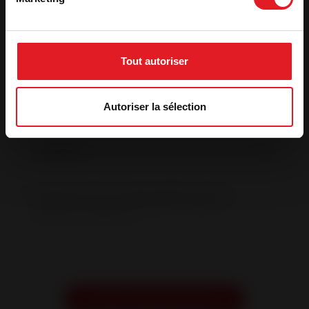
Morada
*
Código
Tout autoriser
postal
*
Cidade
*
Autoriser la sélection
Pays
*
*
Ao clicar em Solicitar um orçamento grátis, autorizo ser
contactado por um profissional de aquecimento a lenha
para obter informações ou para obter um orçamento
gratuito e sem compromissos.
CAPTCHA