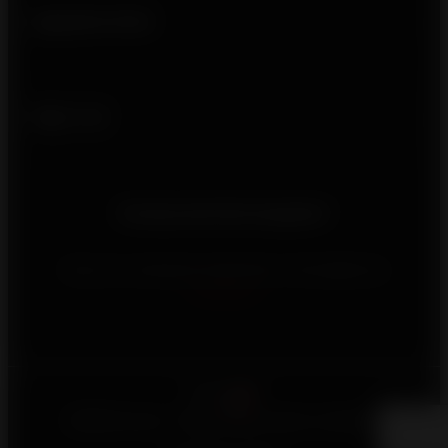
Ligações úteis
Siga-nos
Precisa de informações?
Para nos contactar, preencha o formulário de
contacto
Português
©2026 Invicta - Reservados todos os direitos