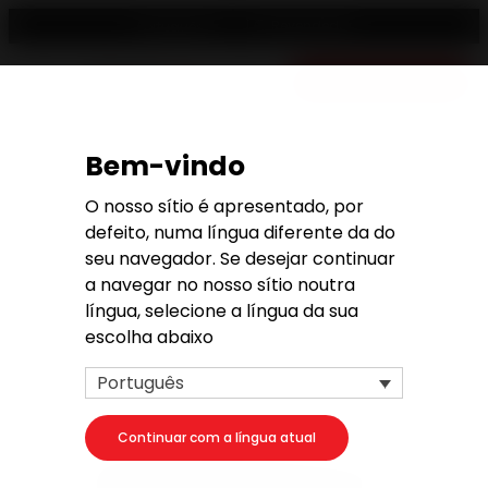
Revendedor
Português
Orçamento gratis
Bem-vindo
Pedido de orçamento
O nosso sítio é apresentado, por
defeito, numa língua diferente da do
seu navegador. Se desejar continuar
a navegar no nosso sítio noutra
língua, selecione a língua da sua
1. O seu projeto
escolha abaixo
O seu produto
Português
Continuar com a língua atual