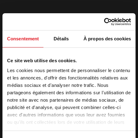
Consentement
Détails
À propos des cookies
2. Receber o seu orçamento
Ce site web utilise des cookies.
Apelido
*
Les cookies nous permettent de personnaliser le contenu
et les annonces, d'offrir des fonctionnalités relatives aux
Nome
*
médias sociaux et d'analyser notre trafic. Nous
partageons également des informations sur l'utilisation de
notre site avec nos partenaires de médias sociaux, de
E-
publicité et d'analyse, qui peuvent combiner celles-ci
mail
*
avec d'autres informations que vous leur avez fournies
Telefone
*
ou qu'ils ont collectées lors de votre utilisation de leurs
services.