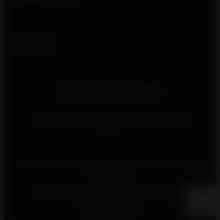
Siga-nos
Precisa de informações?
Para nos contactar, preencha o formulário de
contacto
Português
©2026 Invicta - Reservados todos os direitos
Menções Legais