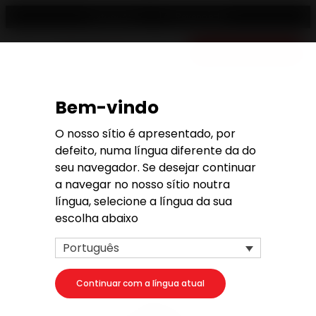
Revendedor
Português
Orçamento gratis
Bem-vindo
Pedido de orçamento
O nosso sítio é apresentado, por
defeito, numa língua diferente da do
seu navegador. Se desejar continuar
a navegar no nosso sítio noutra
língua, selecione a língua da sua
1. O seu projeto
escolha abaixo
O seu produto
Português
Continuar com a língua atual