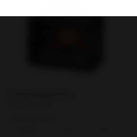
Referência
Dentro de que prazo?
*
Imediatamente
- de 3 meses
+ de 3 meses