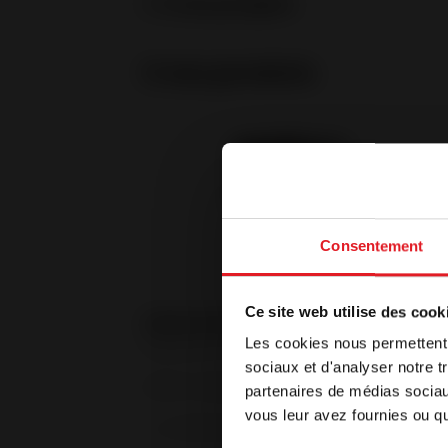
1. O seu projeto
O seu produto
Consentement
Bem-v
Ce site web utilise des cook
Les cookies nous permettent d
Referência
O nosso síti
sociaux et d'analyser notre t
navegador. S
Dentro de que prazo?
*
partenaires de médias sociaux
a língua da 
vous leur avez fournies ou qu'
Imediatamente
- de 3 meses
Português