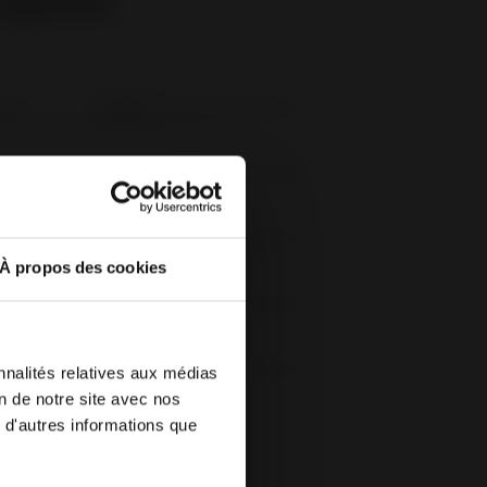
 orçamento
Nome
*
À propos des cookies
Cidade
*
nnalités relatives aux médias
 seu
on de notre site avec nos
a, selecione
 d'autres informations que