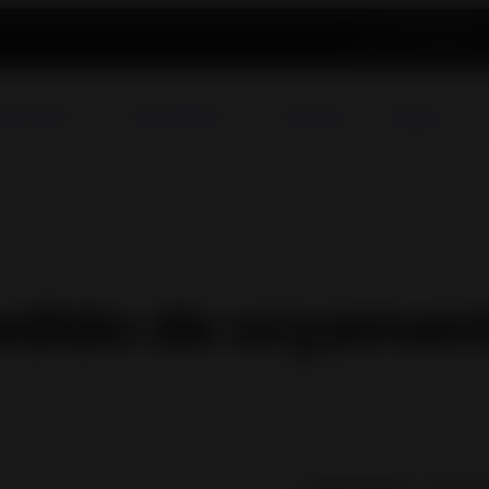
Atualidade
Registo
as a Lenha
Recuperadores
A propósito
Catálogo
edido de orçamen