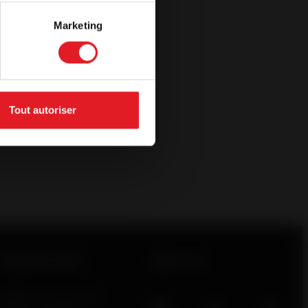
Marketing
mento grátis, autorizo ser contactado por um
 lenha para obter informações ou para obter
 compromissos.
Tout autoriser
Ligações úteis
Siga-nos
Pedido de orçamento