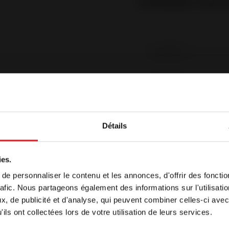
2. Receber o seu
Apelido
*
E-
mail
*
Telefone
*
Détails
Morada
*
indo
ies.
Código
e personnaliser le contenu et les annonces, d'offrir des fonctio
postal
*
o é apresentado, por defeito, numa língua diferente da do
rafic. Nous partageons également des informations sur l'utilisati
e desejar continuar a navegar no nosso sítio noutra língu
Pays
*
, de publicité et d'analyse, qui peuvent combiner celles-ci avec
sua escolha abaixo
ils ont collectées lors de votre utilisation de leurs services.
+ de 3 meses