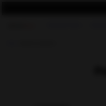
Salamandras a Pellets
Salamandr
Início
> Pedido de orçamento
P