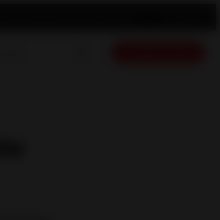
 produto
Peças de substituição
Revendedor
Português
Orçamento gratis
to