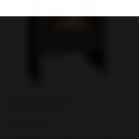
Referência
Dentro de que prazo?
*
Imediatamente
- de 3 meses
+ de 3 meses