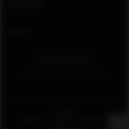
Ligações úteis
Siga-nos
Precisa de informações?
Para nos contactar, preencha o formulário de
contacto
Português
©2026 Invicta - Reservados todos os direitos
Menções Legais