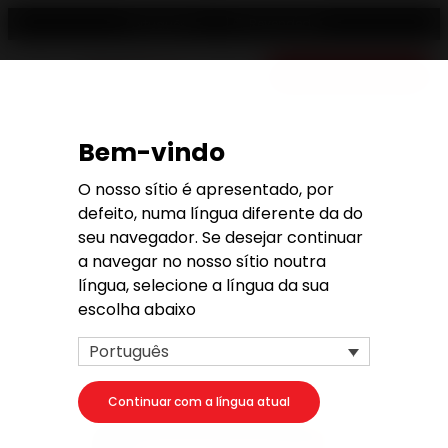
Revendedor
Português
Orçamento gratis
Bem-vindo
Pedido de orçamento
O nosso sítio é apresentado, por
defeito, numa língua diferente da do
seu navegador. Se desejar continuar
a navegar no nosso sítio noutra
língua, selecione a língua da sua
1. O seu projeto
escolha abaixo
O seu produto
Português
Continuar com a língua atual