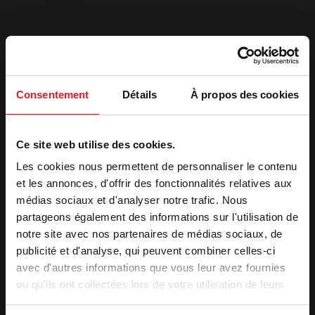
Consentement
Détails
À propos des cookies
2. Receber o seu orçamento
Ce site web utilise des cookies.
Apelido
*
Les cookies nous permettent de personnaliser le contenu
et les annonces, d'offrir des fonctionnalités relatives aux
médias sociaux et d'analyser notre trafic. Nous
Nome
*
partageons également des informations sur l'utilisation de
notre site avec nos partenaires de médias sociaux, de
E-
publicité et d'analyse, qui peuvent combiner celles-ci
mail
*
avec d'autres informations que vous leur avez fournies
ou qu'ils ont collectées lors de votre utilisation de leurs
Telefone
*
services.