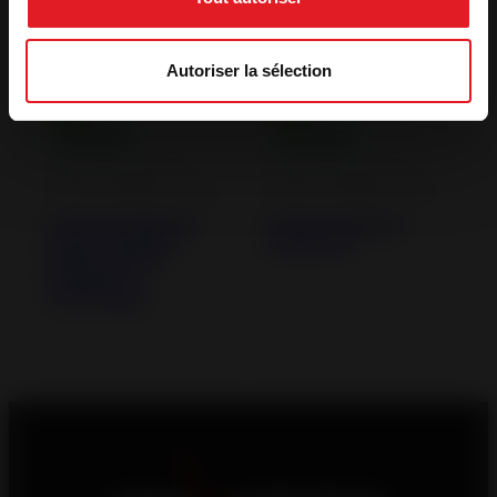
Autoriser la sélection
Estufas de leña de
Estufas de leña de
hierro fundido y acero
hierro fundido y acero
Estufa de leña de
Estufa de hierro
hierro fundido
Kazan GA
Wilson sobre
pedestal
conectable