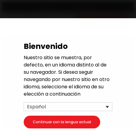
Revendedor
Español
Presupuesto gratuito
Bienvenido
Estufas de leña de 9 kW
Nuestro sitio se muestra, por
defecto, en un idioma distinto al de
Descubre una selección de estufas de leña de
su navegador. Si desea seguir
9kw. Nuestras estufas de leña de 9kw ofrecen un
navegando por nuestro sitio en otro
alto rendimiento energético y medioambiental.
idioma, seleccione el idioma de su
Los modelos de hierro fundido, fabricados en las
elección a continuación
Ardenas, se benefician de la excelencia del saber
hacer francés. Embellece y calienta tu hogar
Español
con tu estufa de leña Invicta 9kw.
Continuar con la lengua actual