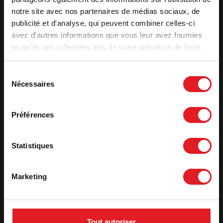
notre site avec nos partenaires de médias sociaux, de
publicité et d'analyse, qui peuvent combiner celles-ci
avec d'autres informations que vous leur avez fournies
ou qu'ils ont collectées lors de votre utilisation de leurs
services.
Sélection
Estufas de leña de
Estufas de leña de
Nécessaires
du
hierro fundido y acero
hierro fundido y acero
consentement
Estufa de leña de
Estufa de leña de
Préférences
hierro fundido
hierro fundido
Wilson connectable
Wilson sobre banco
– conectable
Statistiques
Marketing
Tout autoriser