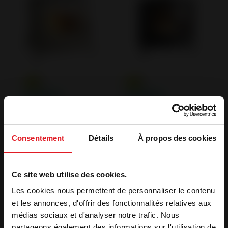
Estufas de leña de
Estufas de leña de
hierro fundido y acero
hierro fundido y acero
Estufa de Hierro
Estufa de hierro
Consentement
Détails
À propos des cookies
fundido Bradford
fundido Kaori
Ce site web utilise des cookies.
Les cookies nous permettent de personnaliser le contenu
et les annonces, d'offrir des fonctionnalités relatives aux
médias sociaux et d'analyser notre trafic. Nous
partageons également des informations sur l'utilisation de