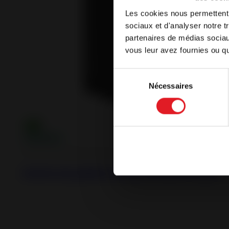
Les cookies nous permettent d
Nuestro sitio
sociaux et d'analyser notre t
desea seguir
partenaires de médias sociaux
su elección 
vous leur avez fournies ou qu'
Español
Sélection
Nécessaires
du
Continuar
consentement
Estufas de pellets estancas
Estufa de pellets estanca Nola 8 style