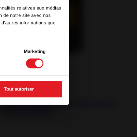
nnalités relatives aux médias
vegador. Si
on de notre site avec nos
l idioma de
 d'autres informations que
Marketing
Tout autoriser
Estufas de pellets estancas
Estufa de Pellet Estanca Wi-Fi Mira 8 -
Estufa de Pellet