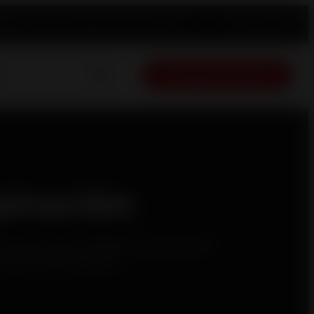
egistro de producto
Repuestos
Revendedor
Español
Presupuesto gratuito
piración
 ventosa ofrecen altísimas prestaciones
fa de pellets Invicta.