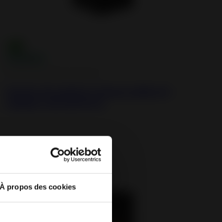
Estufas de pellets estancas
Estufa de pellets estanca Mira 8 -
salida concéntrica
Novedad
À propos des cookies