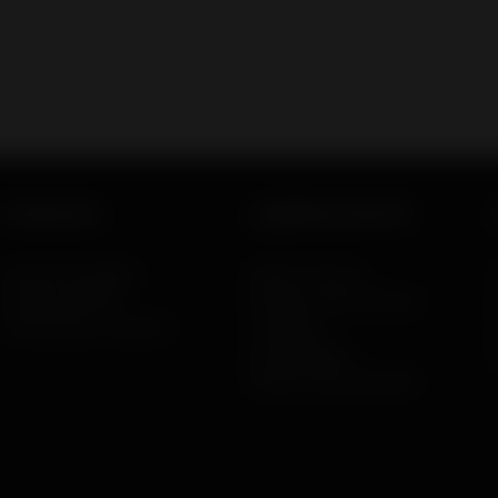
Productos
¿Quiénes somos?
Estufas de pellets
Sobre nosotros
Estufas de leña
El diseño democrático
Chimeneas e insertos
Catálogo
Actualidades
Política de privacidad