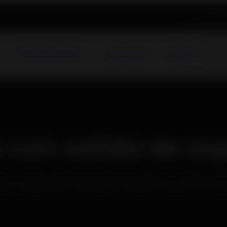
Actualidad
R
Chimeneas e Inserts
Sobre nosotros
Catálogo
s con salida de as
 por ventosa. Nuestras estufas de pellets con salida por
so inigualable. Embellece y calienta tu hogar con tu estu