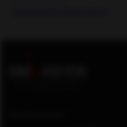
Estufas de pellets estancas
Estufa de pellets estanca Nola 8
¿Necesita información?