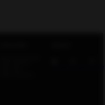
Enlaces útiles
Síguenos
Solicitud de presupuesto
Espacio de prensa
Facebook
Instagram
Pinteres
Invicta Group
Registro de producto