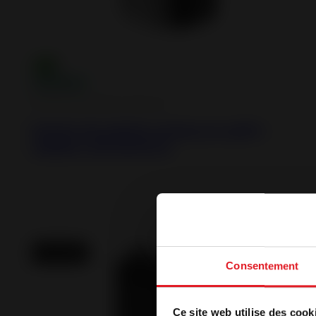
Estufas de pellets estancas
Estufa de pellets estanca Lodi 6 -
salida concéntrica
Novedad
Consentement
Bienv
Ce site web utilise des cook