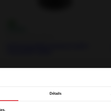
Estufas de pellets estancas
Estufa de pellets estanca Lodi 8 -
concentric outlet
Novedad
Détails
enido
ies.