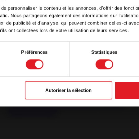
e personnaliser le contenu et les annonces, d'offrir des fonctio
 se muestra, por defecto, en un idioma distinto al de su na
rafic. Nous partageons également des informations sur l'utilisati
 navegando por nuestro sitio en otro idioma, seleccione e
, de publicité et d'analyse, qui peuvent combiner celles-ci avec
a continuación
ils ont collectées lors de votre utilisation de leurs services.
Préférences
Statistiques
 con la lengua actual
Autoriser la sélection
Estufas de pellets estancas
Estufa de Pellet Estanca Wi-Fi Lodi 8 -
Estufa de Pellet