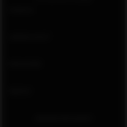
Productos
¿Quiénes somos?
Enlaces útiles
Síguenos
¿Necesita información?