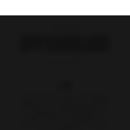
Estufas de pellets
Estufa de pellets Lodi 10
Wi-Fi - Estufa de pellets
Referencia :
P941978
Con su forma redondeada, esta estufa de
pellets de color rojo, negro o gris combinará
fácilmente con su decoración interior. Crea
una sensación única y agradable de
bienestar. Tiene Wi-Fi incorporado y, por lo
tanto, se puede controlar desde un teléfono