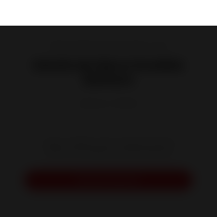
Estufas de leña de hierro fundido y acero
Estufa de hierro fundido
Balham
Referencia :
P901584
Larga y esbelta, esta compacta estufa
ofrece una amplia vista de las llamas.
Solicitar presupuesto