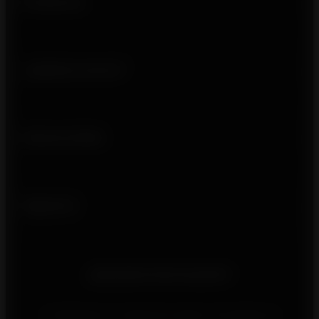
Productos
¿Quiénes somos?
Enlaces útiles
Síguenos
¿Necesita información?
Contáctenos a través de nuestro formulario de