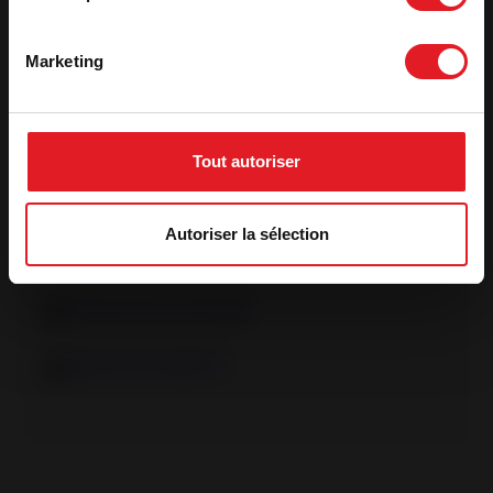
Rendimiento útil (%)
77
Eficiencia estacional - ETAS
67
Marketing
CO (%)
0,10 %
Ver más características
Tout autoriser
Ficha técnica
Autoriser la sélection
Declaración de prestaciones
Declaración Ecodesign
Etiqueta energética