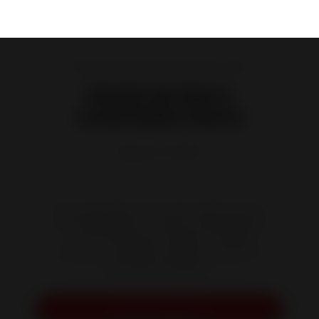
Estufas de leña de hierro fundido y acero
Estufa de hierro
conectable Altara
Referencia :
P610344
Look impecable, reconocido talento por su
alto desempeño, 7 veces recompensada
con una estrella por Flamme, ALTARA
promete una larga y ardiente carrera en
todo tipo de hábitats.
Solicitar presupuesto