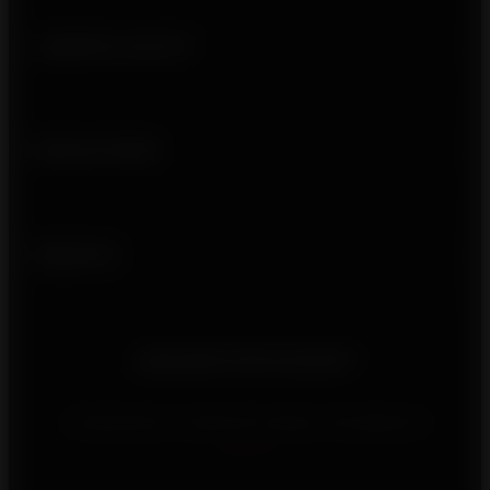
¿Quiénes somos?
Enlaces útiles
Síguenos
¿Necesita información?
Contáctenos a través de nuestro formulario de
contacto