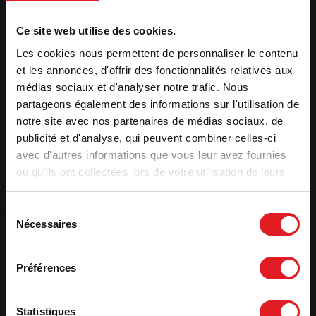
El asa se puede agarrar por toda la altura de la estufa para
Ce site web utilise des cookies.
abrirla.
Les cookies nous permettent de personnaliser le contenu
Revestimiento del compartimento de combustión
et les annonces, d'offrir des fonctionnalités relatives aux
de hierro
médias sociaux et d'analyser notre trafic. Nous
Sistema de post-combustión
partageons également des informations sur l'utilisation de
notre site avec nos partenaires de médias sociaux, de
Inyección de aire precalentado en la cámara de combustión.
publicité et d'analyse, qui peuvent combiner celles-ci
La entrada de aire suplementaria de la parte trasera permite
destruir los hidrocarburos a alta temperatura. La combustión
avec d'autres informations que vous leur avez fournies
es completa y se reduce la contaminación.
ou qu'ils ont collectées lors de votre utilisation de leurs
services.
Sélection
Características
Nécessaires
du
Potencia óptima
7 kW
consentement
Volumen de calentamiento (m³)
100 - 210 m³
Préférences
Superficie de calentamiento (m²)
de 40 a 85 m²
Label qualité
7 estrellas
Statistiques