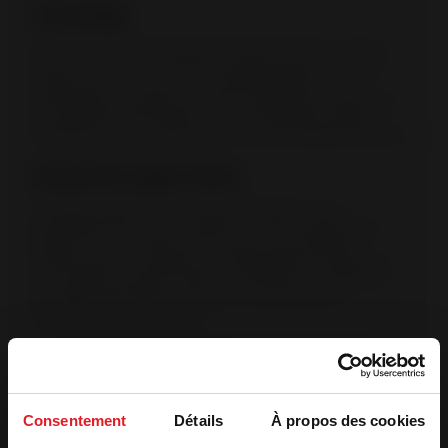
Cristal limpio
El sistema cristal limpio permite ralentizar el ritmo al que se
ensucia el cristal. Una entrada de aire situada en la parte
superior del cristal crea una corriente protectora. El aire
precalentado se propulsa sobre la superficie del cristal. Inicia
la combustión de los gases y de los materiales volátiles,
protegiendo así el cristal del humo y de los depósitos de hollín.
Garantía de origen francés
La etiqueta Origine France Garantie (Origen Francia
garantizado) es la única certificación que acredita que un
producto ha sido fabricado en Francia. Esta etiqueta,
certificada por un organismo independiente, se otorga tras
una auditoría. (Bureau Veritas n. º 7208672). Los productos
OFG están fabricados en Francia, en las plantas de
producción de Invicta Group.
Garantia extendida 3 años
Para productos de leña, la extensión de garantía gratuita de 3
años está condicionada a que el producto se registre en línea.
Consentement
Détails
À propos des cookies
Mango ergonómico de alto agarre