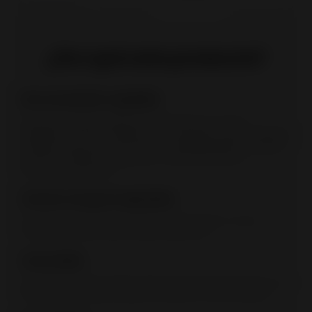
¿Por qué este producto?
Aire secundario regulable
El aire secundario protege el cristal del humo y de los
depósitos de hollín. Garantiza la combustión de los materiales
volátiles. El flujo de aire secundario ajustable permite adaptar
el funcionamiento del aparato a condiciones de tiro
demasiado elevadas.
Cenicero de gran capacidad
El cenicero en forma de cubeta puede recoger un mayor
volumen de ceniza que el cajón tradicional.
Conectable
Se puede conectar directamente la entrada de aire fresco a la
estufa, ya sea desde el exterior o desde un vacío sanitario.