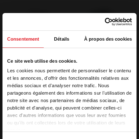
Consentement
Détails
À propos des cookies
Ce site web utilise des cookies.
Les cookies nous permettent de personnaliser le contenu
et les annonces, d'offrir des fonctionnalités relatives aux
médias sociaux et d'analyser notre trafic. Nous
Poêles à Granulés
Poêles à Granulés
partageons également des informations sur l'utilisation de
Standards
Standards
notre site avec nos partenaires de médias sociaux, de
Poêle à granulés
Poêle à Granulés
Lodi 10 Wi-Fi - Poêle
Nola 10 - Poêle à
publicité et d'analyse, qui peuvent combiner celles-ci
à pellets
Pellets
avec d'autres informations que vous leur avez fournies
ou qu'ils ont collectées lors de votre utilisation de leurs
services.