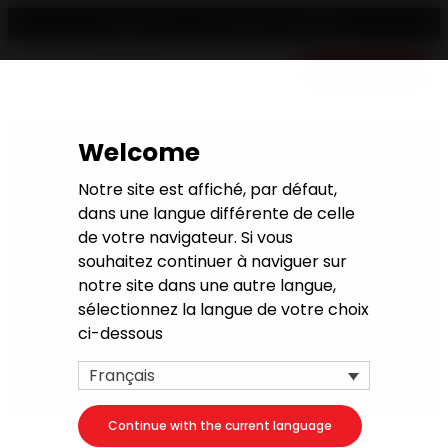
Trouver un revendeur
Français
Devis gratuit
Welcome
Poêles à granulés 10 kW
Notre site est affiché, par défaut,
dans une langue différente de celle
Découvrez une sélection de poêles à granulés
de votre navigateur. Si vous
10kw. Nos poêles à granulés 10kw offrent de très
souhaitez continuer à naviguer sur
hautes performances énergétiques et
notre site dans une autre langue,
environnementales ainsi qu’un confort
sélectionnez la langue de votre choix
d’utilisation inégalable. Embellissez et réchauffez
ci-dessous
votre logement avec votre poêles à granulés
10kw Invicta.
Français
Continue with the current language