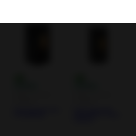
Poêles à Granulés
Poêles à granulés 6 kW
Poêles à granulés 
Poêles à Granulés
Poêles à Granulés
Standards
Standards
Poêle granulés Talo
Poêle à granulés
11 Canalisable
Mira 10 Wi-Fi - Poêle
à pellets