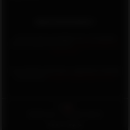
Besoin d'informations ?
Vous rencontrez un problème avec votre appareil
Invicta, contactez-nous via le
formulaire d’assistance
après-vente
Vous souhaitez investir dans un appareil de chauffage
au bois Invicta,
consultez la page d’aide à l’achat
Français
©2026 Invicta - Tous droits réservés
Mentions légales