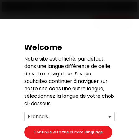
Trouver un revendeur
Français
Devis gratuit
Welcome
Demande de devis
Notre site est affiché, par défaut,
dans une langue différente de celle
de votre navigateur. Si vous
souhaitez continuer à naviguer sur
notre site dans une autre langue,
1. Votre projet
sélectionnez la langue de votre choix
ci-dessous
Votre produit
Français
Continue with the current language