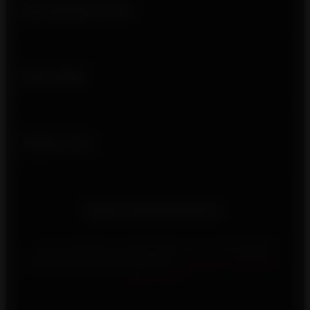
Qui sommes-nous ?
Liens utiles
Suivez-nous
Besoin d'informations ?
Vous rencontrez un problème avec votre appareil
Invicta, contactez-nous via le
formulaire d’assistance
après-vente