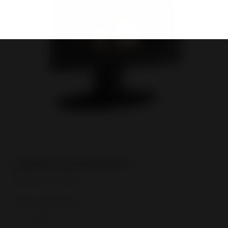
Référence
Dans quels délais ?
*
Immédiat
- de 3 mois
+ de 3 mois