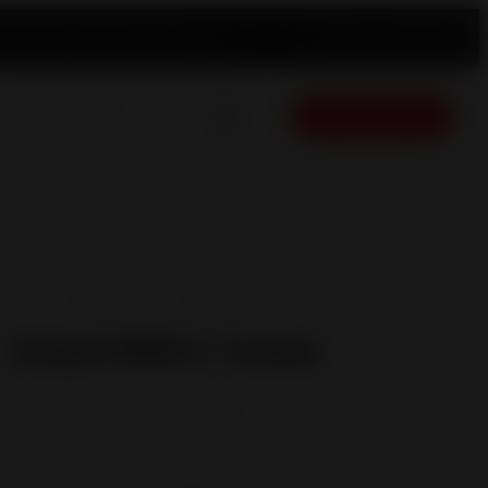
ement produit
Contact
Trouver un revendeur
Français
Devis gratuit
Inserts à Bois - Cheminées
Insert 800 C Turbo
Référence :
P900844