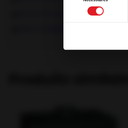
Continue 
consentement
Déclaration Ecodesign
Etiquette énergétique
Produits similai