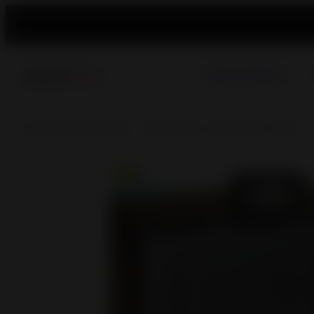
Poêles à Granulés
Accueil
>
Inserts à Bois - Cheminées
>
Insert 800 C Turbo