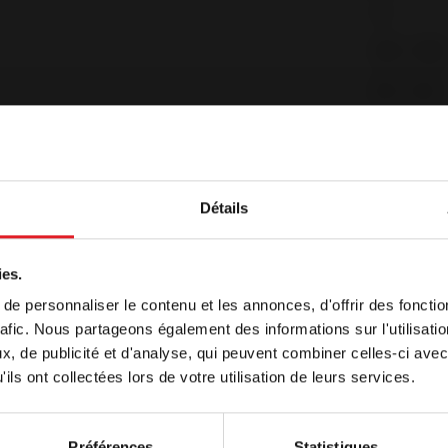
12
160 - 360
65 - 145
Flamme 
77
Détails
66,2
0,12
ome
ies.
Voir plus de caracteristiques
e personnaliser le contenu et les annonces, d'offrir des fonctio
t affiché, par défaut, dans une langue différente de celle
rafic. Nous partageons également des informations sur l'utilisati
i vous souhaitez continuer à naviguer sur notre site dans
, de publicité et d'analyse, qui peuvent combiner celles-ci avec
ctionnez la langue de votre choix ci-dessous
ils ont collectées lors de votre utilisation de leurs services.
Préférences
Statistiques