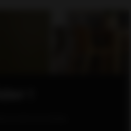
der !
leures solutions de chauffage.