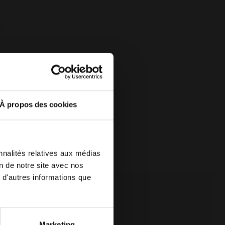
verte
À propos des cookies
nnalités relatives aux médias
 de votre
on de notre site avec nos
 une autre
 d'autres informations que
Marketing