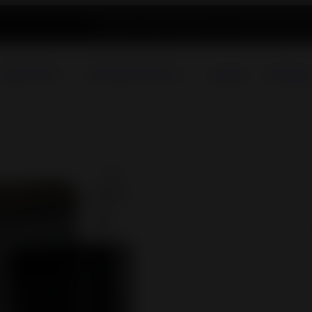
Blog
Pièces détachées
Services et support
Enregistr
Poêles à Bois
Cheminées & Inserts
A propos
Catalogue