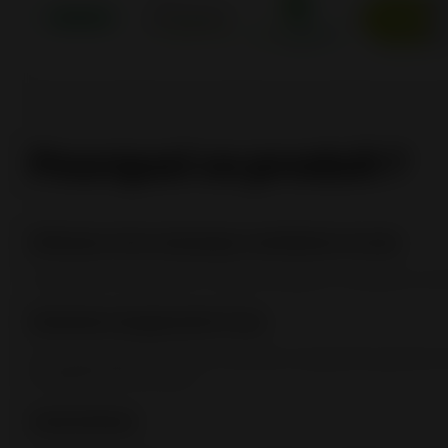
Pourquoi ce produit ?
Diffusion d'air chaud par ventilation forcée
L’appareil est équipé de 2 turbines axiales à 2 vitesses à
Extension de garantie 3 ans
Pour les produits à bûches, extension de garantie gratuite de
enregistrement produit
Intermittent