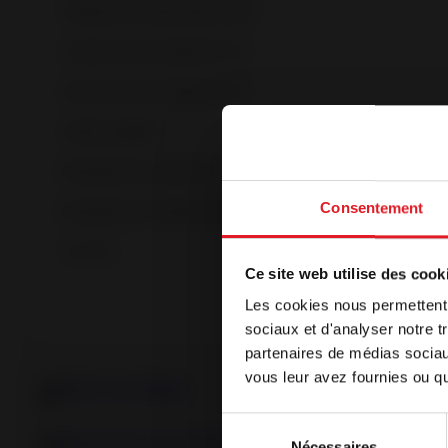
Puissance optimale (kW)
Volume de chauffe (m³)
Surface de chauffe (m²)
Label qualité
Rendement utile (%)
Consentement
Rendement saisonnier - ETAS
CO (%)
Welc
Ce site web utilise des cook
Les cookies nous permettent d
Notre site es
sociaux et d'analyser notre t
navigateur. S
partenaires de médias sociaux
langue, séle
vous leur avez fournies ou qu'
Fiche technique
Français
Sélection
Déclaration de performance
Nécessaires
du