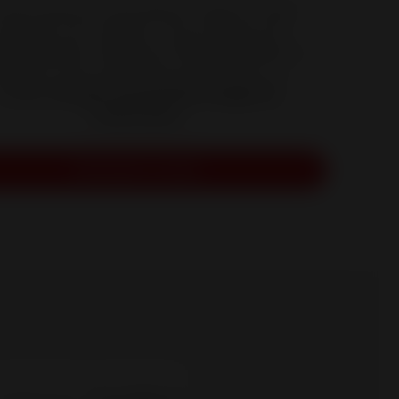
insert grand format diffuse chaleur et bien-
tre dans votre habitat. Vous profiterez de
es flambées et de performances élevées en
quipant votre cheminée ouverte avec ce
modèle.
Produit exclusif Brico Dépôt et
Castorama.
Demander un devis