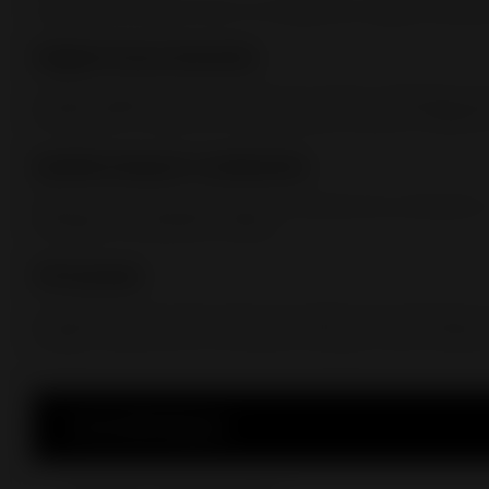
L’appareil fonctionne avec un chargement régulier de pet
Origine France Garantie
Le label Origine France Garantie est l’unique certification q
notamment à l’issue d’un audit. (Bureau Veritas N°7208672).
Système de post-combustion
Injection d’air préchauffé dans la chambre de combustion. L
complète et la pollution réduite.
Vitre propre
Le système vitre propre permet de ralentir l’encrassement du 
vitrage. Il déclenche la combustion des gaz et des matières 
Caractéristiques