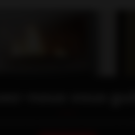
sez-nous vous gui
t pourquoi nous nous efforçons de vous proposer les meil