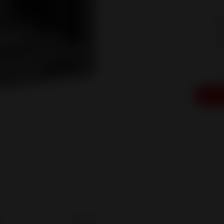
Cet 
ê
bell
é