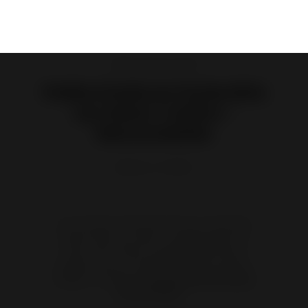
Poêles à Bois en Fonte
Poêle à bois en Fonte Brio
sur banc 1 mètre -
Raccordable
Référence :
P648125
Ce nouveau virtuose du feu se veut plus
discret que son aîné. Toutefois, Brio sur
banc d'un mètre remplit brillamment
l'espace de son charme et de son talent.
Design : B. Dequet.
Exclusivité du réseau
Invicta Shop