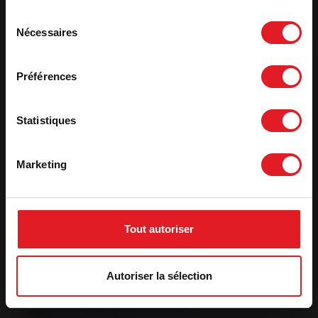
Sélection
Nécessaires
du
Caractéristiques
consentement
Puissance optimale
7 kW
Préférences
Volume de chauffe (m³)
100 - 210
Surface de chauffe (m²)
40 - 85
Statistiques
Label qualité
Flamme verte
Rendement utile (%)
75
Marketing
Rendement saisonnier - ETAS
65
CO (%)
0,12
Voir plus de caracteristiques
Tout autoriser
Fiche technique
Autoriser la sélection
Déclaration de performance