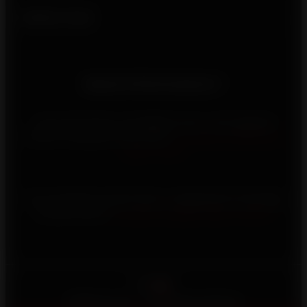
Suivez-nous
Besoin d'informations ?
Vous rencontrez un problème avec votre appareil
Invicta, contactez-nous via le
formulaire d’assistance
après-vente
Vous souhaitez investir dans un appareil de chauffage
au bois Invicta,
consultez la page d’aide à l’achat
Français
©2026 Invicta - Tous droits réservés