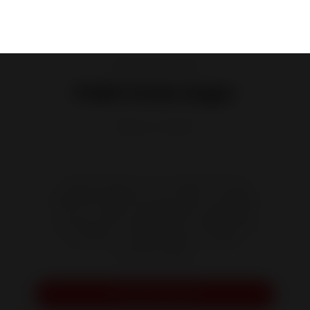
Poêles à Bois en Fonte
Poêle Fonte Angor
Référence :
P918644
D'allure simple et chic, ANGOR offre de
belles performances. Son style et ses lignes
tout en rondeur embellissent le spectacle
des flammes. Il séduira les inconditionnels
du poêle au charme discret.
Design :
Bernard Dequet
Demander un devis