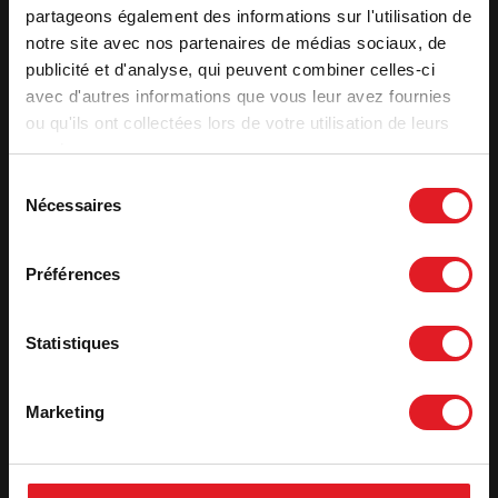
Surface de chauffe (m²)
65 - 145
partageons également des informations sur l'utilisation de
Label qualité
Flamme verte
notre site avec nos partenaires de médias sociaux, de
publicité et d'analyse, qui peuvent combiner celles-ci
Rendement utile (%)
76
avec d'autres informations que vous leur avez fournies
Rendement saisonnier - ETAS
66
ou qu'ils ont collectées lors de votre utilisation de leurs
CO (%)
0,10
services.
Voir plus de caracteristiques
Sélection
Nécessaires
du
consentement
Fiche technique
Préférences
Déclaration de performance
Statistiques
Déclaration Ecodesign
Marketing
Etiquette énergétique