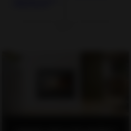
Poêle Acier et Fonte
Calcias étanche