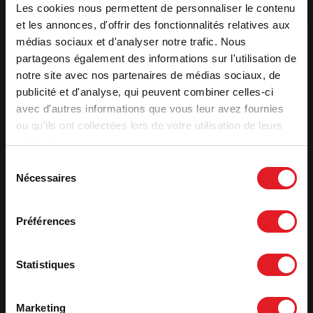
Les cookies nous permettent de personnaliser le contenu
Caractéristiques
et les annonces, d'offrir des fonctionnalités relatives aux
Puissance optimale
8 kW
médias sociaux et d'analyser notre trafic. Nous
partageons également des informations sur l'utilisation de
Volume de chauffe (m³)
105 - 240
notre site avec nos partenaires de médias sociaux, de
Surface de chauffe (m²)
40 - 100
publicité et d'analyse, qui peuvent combiner celles-ci
Label qualité
Flamme verte
avec d'autres informations que vous leur avez fournies
Rendement utile (%)
77
ou qu'ils ont collectées lors de votre utilisation de leurs
Rendement saisonnier - ETAS
67
services.
CO (%)
0,10
Sélection
Nécessaires
du
Voir plus de caracteristiques
consentement
Préférences
Fiche technique
Statistiques
Déclaration de performance
Déclaration Ecodesign
Marketing