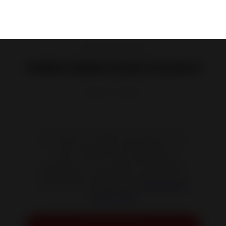
Poêles à Bois en Fonte
Poêle à Bois Fonte Carolo 8
Référence :
P916244
Bien nommé, ce poêle tout fonte affiche
avec fierté ses origines ardennaises. Il vous
invite à découvrir de magnifiques
panoramas et une chaleur incomparable.
N'hésitez pas à profiter de ses généreuses
performances énergétiques.
Disponible en
version 7 kW.
Demander un devis