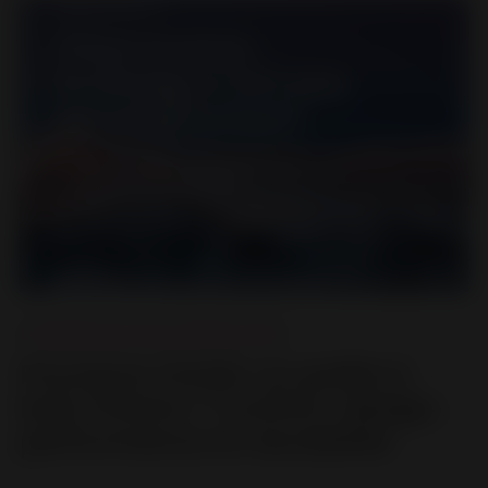
Le Design pour tous
,
Poêles à bois
Pourquoi choisir un poêle à
bois Invicta ? Confort, design,
performance et durabilité