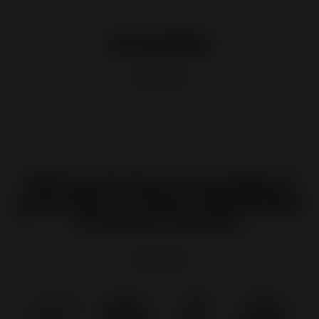
Actualités
Retrouvez tous nos poêles à
granulés et à bois, cheminées
et inserts Invicta !