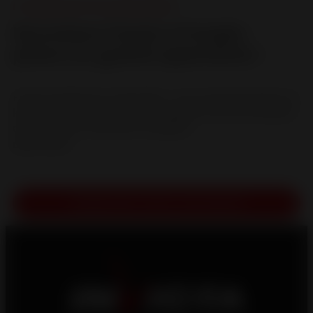
Le Design pour tous
,
Nouveautés
Nouveaux foyers d’angle :
place au grand spectacle !
Foyers d’angle pour cheminées : une vue panoramique sur
les flammes et une chaleur d’exception Pour les amateurs
de feu de bois souhaitant conjuguer...
LIRE LA SUITE
CONSULTER TOUTE L'ACTUALITÉ