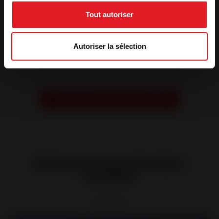
Tout autoriser
Invicta Shop 33 -
Invicta Shop 09 -
Libourne - Poêle
Saverdun - Atelier
Gironde 2
Autoriser la sélection
Pailhes
Prendre RDV avec un conseiller
Retrouvez nos derniers
articles