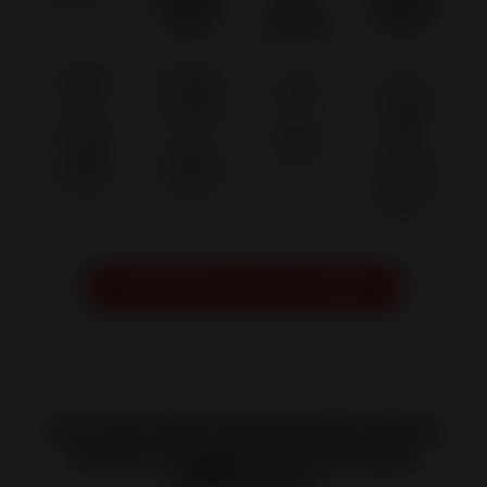
L'EXCELL
PLUS DE
EN
UN
ENCE
110 000
ACTIVIT
SAVOIR
DES
APPAREI
É
-FAIRE
SAVOIR
LS
DEPUIS
FORT
-FAIRE
FABRIQ
1924
DE 318
FRANÇA
UÉS PAR
COLLAB
IS
AN
ORATEU
RS
Prendre RDV avec un conseiller
Les services proposés dans
notre magasin à Gotein
Libarrenx