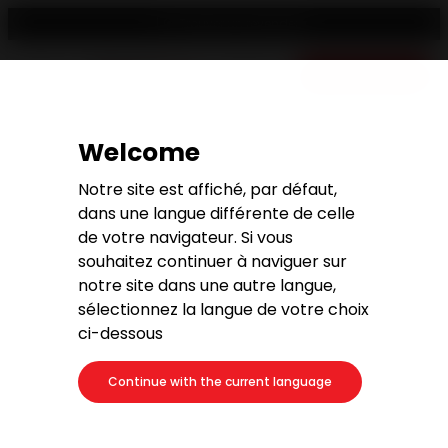
Trouver un revendeur
Devis gratuit
Welcome
Notre site est affiché, par défaut,
Votre magasin de poêles à
dans une langue différente de celle
granulés et bois à Gotein
de votre navigateur. Si vous
Libarrenx
souhaitez continuer à naviguer sur
notre site dans une autre langue,
sélectionnez la langue de votre choix
ci-dessous
Continue with the current language
Adresse
Pepiniere D'entreprises
64130 Gotein Libarrenx (FR) - PYRENNEES