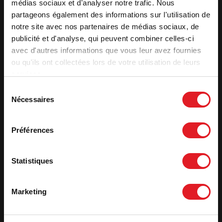
médias sociaux et d'analyser notre trafic. Nous
partageons également des informations sur l'utilisation de
notre site avec nos partenaires de médias sociaux, de
publicité et d'analyse, qui peuvent combiner celles-ci
Les Invicta Shops aux
avec d'autres informations que vous leur avez fournies
alentours
ou qu'ils ont collectées lors de votre utilisation de leurs
services.
Sélection
Nécessaires
du
consentement
Invicta Shop 64 -
Invicta Shop 47 -
Anglet - Ets Saubade
Agen - DB CHAUFF
Préférences
Invicta Shop 32 -
Invicta Shop 31 -
Statistiques
L'Isle Jourdain
Fonsorbes
Marketing
Invicta Shop 33 -
Invicta Shop 47 -
Bordeaux
Villeneuve sur Lot -
Trispage