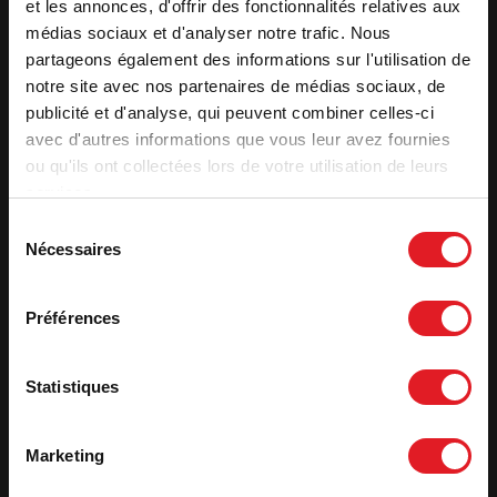
et les annonces, d'offrir des fonctionnalités relatives aux
médias sociaux et d'analyser notre trafic. Nous
partageons également des informations sur l'utilisation de
notre site avec nos partenaires de médias sociaux, de
Les Invicta Shops aux
publicité et d'analyse, qui peuvent combiner celles-ci
alentours
avec d'autres informations que vous leur avez fournies
ou qu'ils ont collectées lors de votre utilisation de leurs
services.
Sélection
Nécessaires
du
Invicta Shop 84 -
Invicta Shop 43 -
consentement
Avignon- Renov E.N.R.
St Didier en Velay - Le
Hérisson du Velay
Préférences
Invicta Shop 34 -
Invicta Shop 12 -
Statistiques
Béziers - Serp
Rodez - La Maison du
Occitanie
Chauffage
Marketing
Invicta Shop 42 -
Invicta Shop 13 -