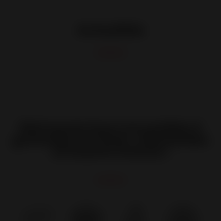
Actualités
Retrouvez tous nos poêles à
granulés et à bois, cheminées
et inserts Invicta !