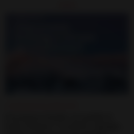
Le Design pour tous
,
Poêles à bois
Pourquoi choisir un poêle à
bois Invicta ? Confort, design,