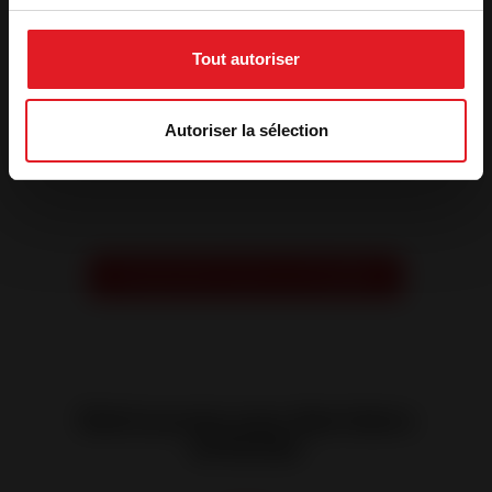
Chavanay - CERAMIR
Marseille - MF
Cheminée
Tout autoriser
Invicta Shop 83 -
Invicta Shop 15 -
St Zacharie - Kalliente
Autoriser la sélection
Aurillac - Anthony
SARL
Thérizols
Prendre RDV avec un conseiller
Retrouvez nos derniers
articles