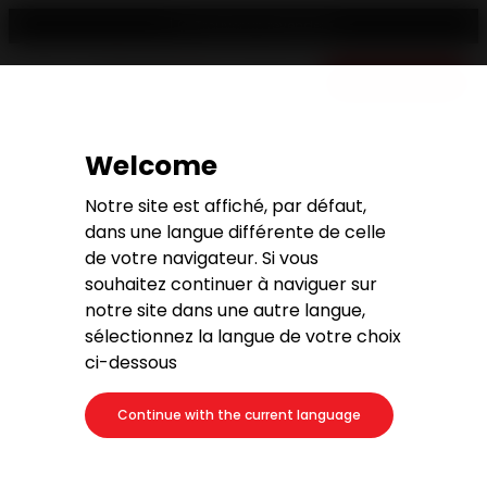
Trouver un revendeur
Devis gratuit
Welcome
Notre site est affiché, par défaut,
Votre magasin de poêles à
dans une langue différente de celle
granulés et bois à Saint-
de votre navigateur. Si vous
Ambroix
souhaitez continuer à naviguer sur
notre site dans une autre langue,
sélectionnez la langue de votre choix
ci-dessous
Continue with the current language
Adresse
4 Place du Graveirol
30500 Saint-Ambroix (FR) - GARD / LANGUEDOC-