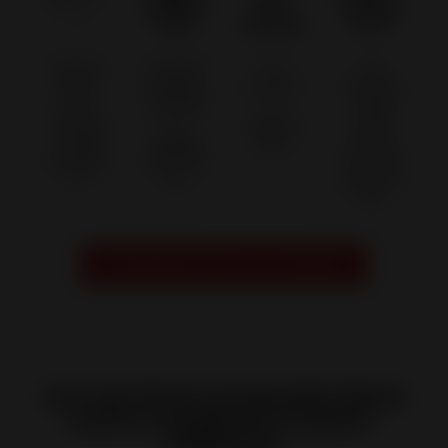
L'EXCELL
PLUS DE
EN
UN
ENCE
110 000
ACTIVIT
SAVOIR
DES
APPAREI
É
-FAIRE
SAVOIR
LS
DEPUIS
FORT
-FAIRE
FABRIQ
1924
DE 318
FRANÇA
UÉS PAR
COLLAB
IS
AN
ORATEU
RS
Prendre RDV avec un conseiller
Les services proposés dans
notre magasin à Saint-
Ambroix