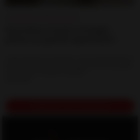
Le Design pour tous
,
Nouveautés
Nouveaux foyers d’angle :
place au grand spectacle !
Foyers d’angle pour cheminées : une vue panoramique sur
les flammes et une chaleur d’exception Pour les amateurs
de feu de bois souhaitant conjuguer...
LIRE LA SUITE
CONSULTER TOUTE L'ACTUALITÉ