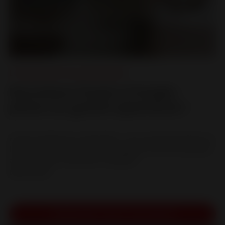
Le Design pour tous
,
Nouveautés
Nouveaux foyers d’angle :
place au grand spectacle !
Foyers d’angle pour cheminées : une vue panoramique sur
les flammes et une chaleur d’exception Pour les amateurs
de feu de bois souhaitant conjuguer...
LIRE LA SUITE
CONSULTER TOUTE L'ACTUALITÉ