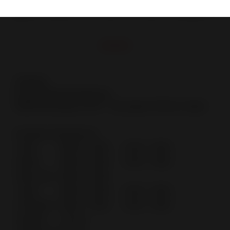
granulés et bois à Montluçon
Adresse
9 rue Nicolas Rambourg
03100 Montluçon (FR) - Auvergne-Rhône-Alpes
Horaires d'ouverture
Lundi
09:00 - 12:00
14:00 - 18:30
Mardi
09:00 - 12:00
14:00 - 18:30
Mercredi
09:00 - 12:00
Jeudi
09:00 - 12:00
14:00 - 18:30
Vendredi
09:00 - 12:00
14:00 - 18:30
Samedi
Fermé