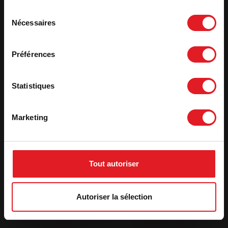
Sélection
Nécessaires
du
consentement
Préférences
Les Invicta Shops aux
Statistiques
alentours
Marketing
Invicta Shop 03 -
Invicta Shop 71 -
Moulins - S.P.M
Vitry en Charollais -
Tout autoriser
Bonnefoy Distribution
Autoriser la sélection
Invicta Shop 87 -
Invicta Shop 45 -
Limoges - AD Services
Bonny sur Loire -