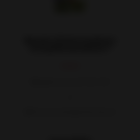
Besoin d'informations
complémentaires ?
☎ Appelez nous au 04 70 05 15 09
ou
⌨ Par e-mail contact@ecorenovfrance.fr