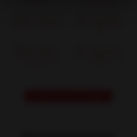
Habitat
Wood Center
Invicta Shop 42 -
Invicta Shop 19 -
Balbigny - Chauff'Eco
Brive - Côté Chaleur
SASU
Invicta Shop 15 -
Invicta Shop 41 -
Aurillac - Anthony
Blois - Poêle Loir-et-
Thérizols
Cher
Prendre RDV avec un conseiller
Retrouvez nos derniers