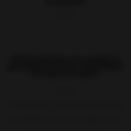
Actualités
Retrouvez tous nos poêles à
granulés et à bois, cheminées
et inserts Invicta !
Invicta est le leader français sur le marché du chauffage
au bois, depuis 1924, […]. Nous vous proposons tout ce