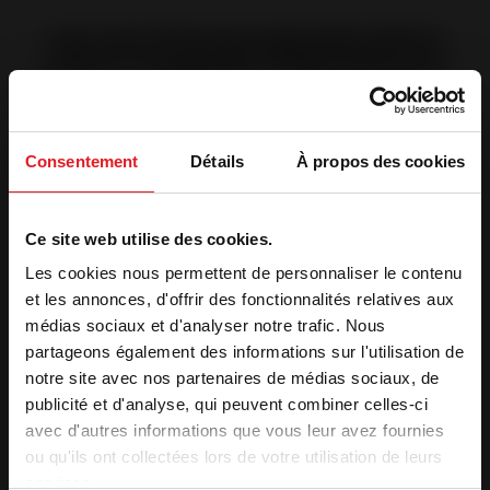
Les services proposés dans
notre magasin à Montluçon
Consentement
Détails
À propos des cookies
✔ Accompagnement complet
✔ Showroom Invicta
✔ Devis personnalisé
Ce site web utilise des cookies.
✔ Installation à domicile
Les cookies nous permettent de personnaliser le contenu
et les annonces, d'offrir des fonctionnalités relatives aux
Prendre RDV avec un conseiller
médias sociaux et d'analyser notre trafic. Nous
partageons également des informations sur l'utilisation de
notre site avec nos partenaires de médias sociaux, de
publicité et d'analyse, qui peuvent combiner celles-ci
avec d'autres informations que vous leur avez fournies
Photos du magasin
ou qu'ils ont collectées lors de votre utilisation de leurs
services.