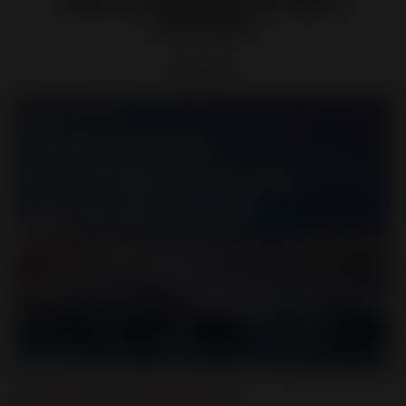
articles
Le Design pour tous
,
Poêles à bois