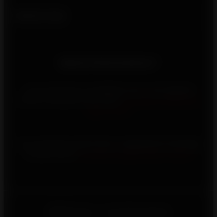
Suivez-nous
Besoin d'informations ?
Vous rencontrez un problème avec votre appareil
Invicta, contactez-nous via le
formulaire d’assistance
après-vente
Vous souhaitez investir dans un appareil de chauffage
au bois Invicta,
consultez la page d’aide à l’achat
©2026 Invicta - Tous droits réservés