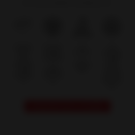
qu’il faut pour équiper votre espace de vie.
L'EXCELL
PLUS DE
EN
UN
ENCE
110 000
ACTIVIT
SAVOIR
DES
APPAREI
É
-FAIRE
SAVOIR
LS
DEPUIS
FORT
-FAIRE
FABRIQ
1924
DE 318
FRANÇA
UÉS PAR
COLLAB
IS
AN
ORATEU
RS
Prendre RDV avec un conseiller