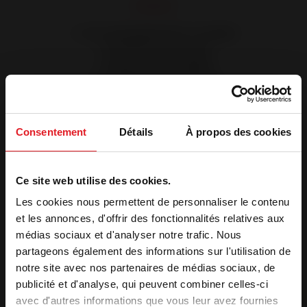
✔ Accompagnement complet
✔ Showroom Invicta
✔ Devis personnalisé
✔ Installation à domicile
Prendre RDV avec un conseiller
Consentement
Détails
À propos des cookies
Ce site web utilise des cookies.
Les cookies nous permettent de personnaliser le contenu
Les réalisations du magasin
et les annonces, d'offrir des fonctionnalités relatives aux
médias sociaux et d'analyser notre trafic. Nous
partageons également des informations sur l'utilisation de
notre site avec nos partenaires de médias sociaux, de
publicité et d'analyse, qui peuvent combiner celles-ci
avec d'autres informations que vous leur avez fournies