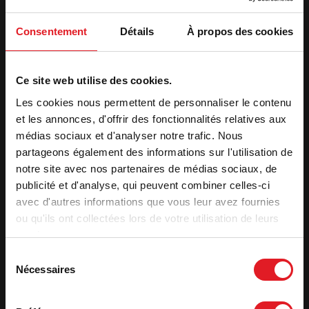
2. Receber o seu orçamento
Consentement
Détails
À propos des cookies
Apelido
*
Nome
*
Ce site web utilise des cookies.
Les cookies nous permettent de personnaliser le contenu
E-
et les annonces, d'offrir des fonctionnalités relatives aux
mail
*
médias sociaux et d'analyser notre trafic. Nous
partageons également des informations sur l'utilisation de
Telefone
*
notre site avec nos partenaires de médias sociaux, de
publicité et d'analyse, qui peuvent combiner celles-ci
Morada
*
avec d'autres informations que vous leur avez fournies
ou qu'ils ont collectées lors de votre utilisation de leurs
services.
Código
postal
*
Sélection
Nécessaires
du
Cidade
*
consentement