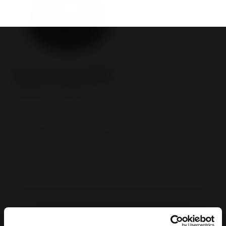
Referência
Dentro de que prazo?
*
Imediatamente
- de 3 meses
+ de 3 meses