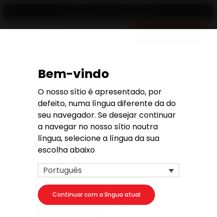
Revendedor
Português
Orçamento gratis
Bem-vindo
Pedido de orçamento
O nosso sítio é apresentado, por
defeito, numa língua diferente da do
seu navegador. Se desejar continuar
a navegar no nosso sítio noutra
língua, selecione a língua da sua
1. O seu projeto
escolha abaixo
O seu produto
Português
Continuar com a língua atual