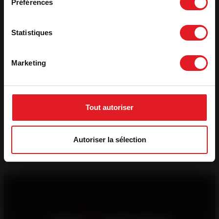
Préférences
Pays
*
Statistiques
*
Ao clicar em Solicitar um orçamento grátis, autorizo ser
contactado por um profissional de aquecimento a lenha
para obter informações ou para obter um orçamento
Marketing
gratuito e sem compromissos.
CAPTCHA
Tout autoriser
Autoriser la sélection