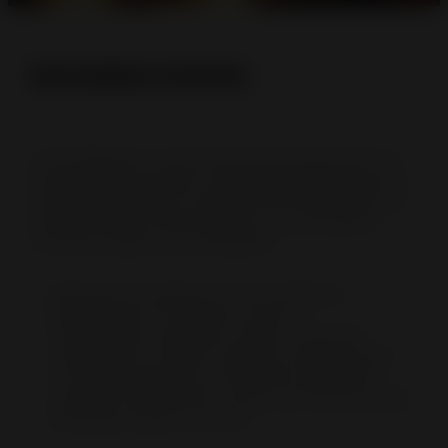
Esmaltes Invicta
A esmaltagem é uma técnica de revestimento de
metais utilizada desde a Antiguidade para decorar
obras de arte. Hoje, as equipas de esmaltagem da
Invicta dominam esta tradição com virtuosismo,
colorindo objectos do quotidiano:
aplicação de pigmentos de esmalte por
pulverização e cozedura em forno
esmaltagem de fogões a lenha, caçarolas,
utensílios de cozinha e objectos de decoração
uma vasta gama de cores: preto tradicional,
vermelho rubi, cinzento caviar, azul França, laranja
flamejado, pastel ou ácido…