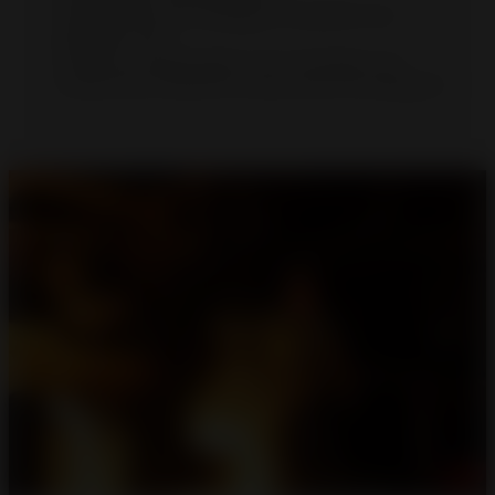
Várias linhas de moldagem, incluindo uma
DISAMATIC 280
Linhas de maquinagem, de montagem, de
acabamento (pintura endurecida, esmaltagem)