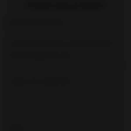
Porquê este produto?
Bonita visão das chamas
1 ou 2 vidros de lado, sublimam o espetáculo das chamas.
Combustão intermitente e prolongada 3 horas
Extensão de garantia 2 anos
Para equipamentos à lenha, a extensão garantia gratuita de 2
anos é condicionada pelo registo de equipamento online.
Origem francesa garantida
A etiqueta Origine France Garantie (Garantia de Origem
França) é a única certificação que confirma a origem como
sendo francesa no fabrico de um produto. Esta etiqueta é
validada por um órgão independente, sujeito a auditoria.
(Bureau Veritas N°7208672). Os produtos OFG são fabricados
em França nos pontos de produção do grupo Invicta.
Registo