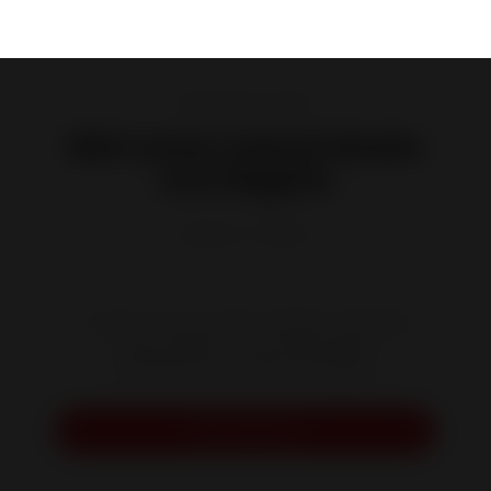
Recuperador a lenha
800 Canto Lateral Direito
com Registo
Referência :
P628372
O marco de uma casa moderna e vibrante,
este modelo cria uma atmosfera
acolhedora em cada intercepção.
Pedir orçamento