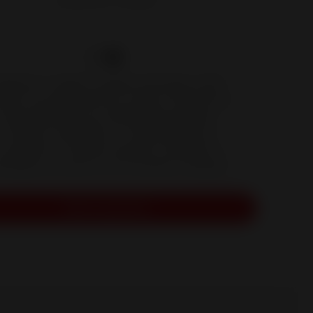
Referência :
P941954
legante, o fogão a pellets estanque Lodi 8
egra-se facilmente em todos os interiores,
especialmente em habitações de baixo
consumo energético. A saída de fumos
oncêntrica na parte superior simplifica a
stalação na zona 2 ou 3 e otimiza o espaço.
Pedir orçamento