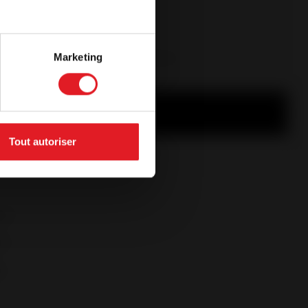
 definida.
e através de uma aplicação dedicada.
Marketing
Tout autoriser
 m³
m²
s