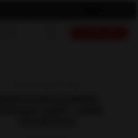
 produto
Peças de substituição
Revendedor
Português
Orçamento gratis
Salamandras estanques ​​a pellets
Salamandra a pellets
stanque Lodi 8 - saída
concêntrica