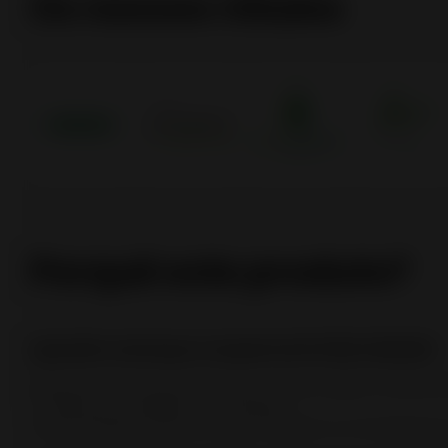
Os nossos rótulos
Porquê este produto?
Aparelho estanque compatível RT2012 / RE2020
Ideal para construções de baixo consumo (BBC), RT2012, R
* nenhuma tomada de ar na divisão,
*possível ligação direta ao vazio sanitário ou à tomada de ar