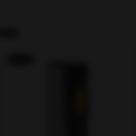
res
Novo em