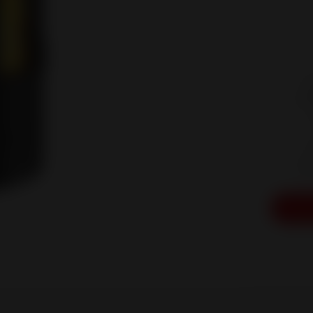
E
int
c
in