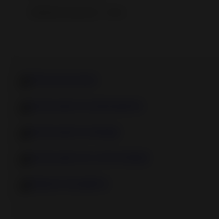
Eficiência sazonal - ETAS
Ficha de produto
Declaração de desempenho
Declaração Ecodesign
Declaração de conformidade
Etiqueta energética