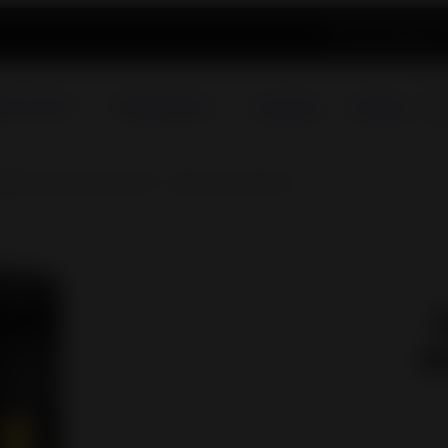
Atualidade
Registo
as a Lenha
Recuperadores
A propósito
Catálogo
llets estanque Lodi 8 – saída concêntrica
e