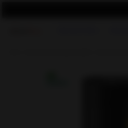
Salamandras a Pellets
Salamandr
Home
>
Salamandras estanques ​​a pellets
>
Salamandra a pe