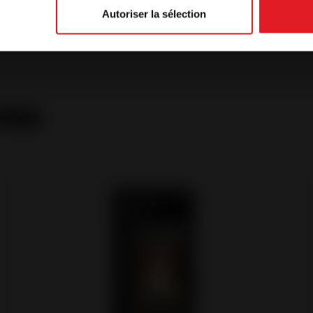
Autoriser la sélection
res