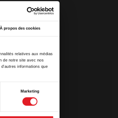
s
À propos des cookies
nnalités relatives aux médias
 seu
on de notre site avec nos
a, selecione
 d'autres informations que
Marketing