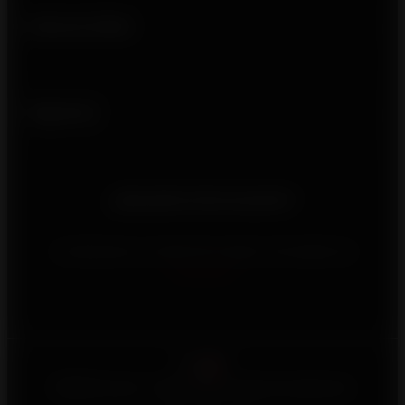
Enlaces útiles
Síguenos
¿Necesita información?
Contáctenos a través de nuestro formulario de
contacto
Español
©2026 Invicta - Reservados todos los derechos