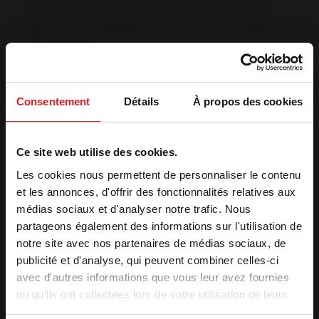
confiée par le Président de la République, le label
Origine France Garantie est promu par l’association
PROFRANCE.
Avec Origine France Garantie, vous avez la certititude
que le lieu où le produit prend ses caractéristiques
Consentement
Détails
À propos des cookies
essentielles est situé en France. C’est un organisme
certificateur qui délivre le label OFG après
candidature de l’entreprise, étude du dossier, et audit
Ce site web utilise des cookies.
de certification. Le label est obtenu pour une durée de
Les cookies nous permettent de personnaliser le contenu
3 ans, durée pendant laquelle deux audits de suivi, de
et les annonces, d'offrir des fonctionnalités relatives aux
conformité sont menés.
médias sociaux et d'analyser notre trafic. Nous
(
www.originefrancegarantie.fr
).
partageons également des informations sur l'utilisation de
notre site avec nos partenaires de médias sociaux, de
publicité et d'analyse, qui peuvent combiner celles-ci
avec d'autres informations que vous leur avez fournies
ou qu'ils ont collectées lors de votre utilisation de leurs
services.