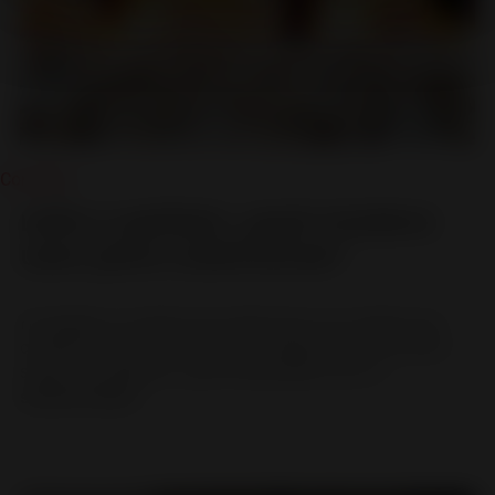
Consejos
Leña o pellets: ¿qué madera
usar para calentarse?
Ha elegido un sistema de calefacción con madera que
combina economía, ecología y rendimiento. Pero ahora
surge una pregunta: ¿qué combustible y, por lo...
SEGUIR LEYENDO