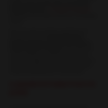
avant le savoir-faire des unités de productions
françaises du groupe
:
la fonderie et l’émaillerie
implantées dans la région Grand Est en Champagne-
Ardenne.
Mais c’est surtout une bonne nouvelle pour les
consommateurs, car
le label Origine France
Garantie est l’unique certification qui atteste de
l’origine française d’un produit
. Cette certification
est incontestable, car validée par un organisme
certificateur indépendant, notamment à l’issue d’un
audit. Cette certification est donc claire, simple et
facilement identifiable par le consommateur.
La garantie de l’origine France du
produit