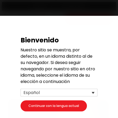
Revendedor
Español
Presupuesto gratuito
Bienvenido
Inicio
>
Actualidad
>
Actualidad
>
¡Las estufas, inserts y hogares de hierro
ACTUALIDAD
fundido Invicta certificadas OFG!
Nuestro sitio se muestra, por
¡Las estufas, inserts y
defecto, en un idioma distinto al de
hogares de hierro fundido
su navegador. Si desea seguir
navegando por nuestro sitio en otro
Invicta certificadas OFG!
idioma, seleccione el idioma de su
elección a continuación
Español
Continuar con la lengua actual