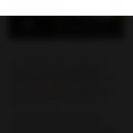
Les gammes poêles, foyers et inserts en fonte
fabriqués par Invicta Group
répondent aux
exigences de référentiel Origine France Garantie
.
L’association
Pro France
et l’organisme de
certification
Bureau Veritas
en attestent depuis le 11
mars 2019 par la délivrance de l’
attestation de
conformité N°7208672
.
C’est une bonne nouvelle pour Invicta Group,
l’ensemble de ses collaborateurs et de ses
revendeurs qui ont toujours eu à cœur de
mettre en