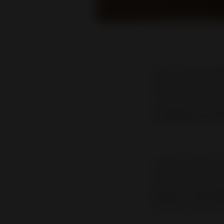
Qu’on le choisisse
à
matériaux nobles, s
moderne a su se réin
contemporains généra
la cheminée pour réu
Lorsqu’il s’agit de c
décision qui conjugu
pas à la simple ques
bois joue un rôle cen
donc dans la liste de