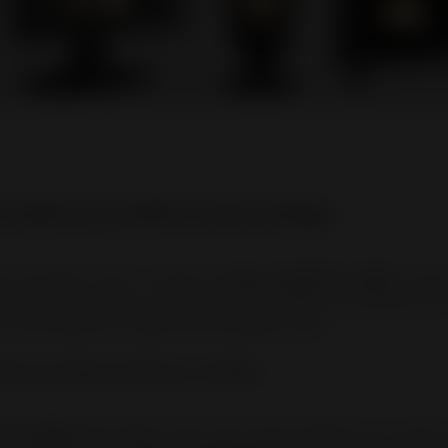
s styles de poêles à bois design
 de poêles à bois, il existe un
large éventail de styles
, chac
 son charme unique. Du classique au moderne, en passant par le
Invicta propose un large choix de poêles à bois.
victa au design classique ou rustique
ou rustique
des poêles à bois fait souvent référence à un style