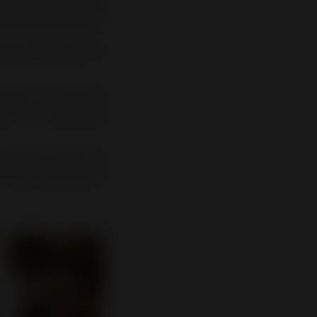
néralement fabriqués
de manière homogène.
nnes cheminées
, avec
riques. Ces poêles à
se, tout en apportant
 la fois classiques et
bois
SIAM
. Élégant, il