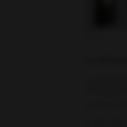
Les différent
En matière de design
caractéristiques et
pour tous les goûts. 
Les poêles à bois In
Le
design classique 