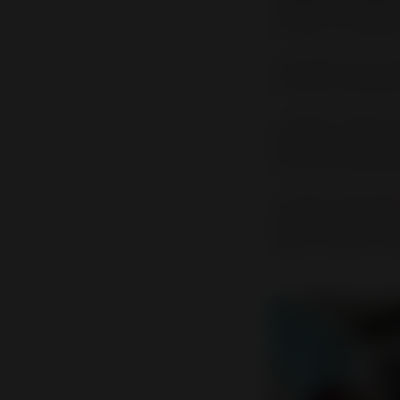
vintage, avec des li
en fonte, un matéria
Les poêles à bois c
un charme intemporel 
Le design rustique 
bois sont le choix p
une touche d’authentic
Le poêle à bûches
B
actuelles jouent la 
arbore un petit air r