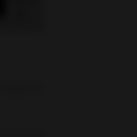
un ayant ses propres
 rustique, il y en a
 ancien, parfois même