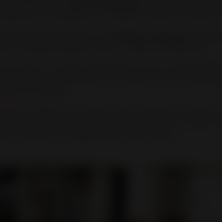
gnes épurées et des
formes traditionnelles
. Ces modèles sont gé
u réputé pour sa longévité et sa capacité à diffuser la chaleur 
lassiques
peuvent présenter une
esthétique rappelant les ancie
qui s’intègre parfaitement dans les intérieurs traditionnels.
met l’accent sur l’aspect authentique avec des formes géomét
arfait pour ceux qui recherchent une ambiance cosy et chaleureu
ité à leur intérieur.
RADFORD
affiche sans rougir un style intemporel. Ses lignes à
discrétion. Dans le même état d’esprit, nous avons le poêle à 
étro qui séduira les nostalgiques des poêles d’antan.