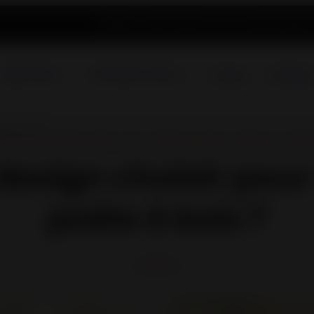
Blog
Pièces détachées
Services et support
Enregistr
Poêles à Bois
Cheminées & Inserts
A propos
Catalogue
poêle à bois ?
EILS
,
LE DESIGN POUR TOUS
,
POÊLES À BOIS
,
POÊLES À GRA
design choisir pour
poêle à bois ?