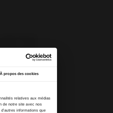
a simple fonction de
ntérieur. Il captive
ien
choisi peut non
ance chaleureuse et
er avec votre style
es. Cette capacité à
décoratif du poêle.
À propos des cookies
nnalités relatives aux médias
 de votre
cta
on de notre site avec nos
 une autre
 d'autres informations que