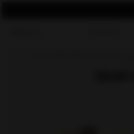
Poêles à Granulés
Accueil
>
Actualité
>
Conseils
>
Quel design choisir pour votre 
CONS
Quel 