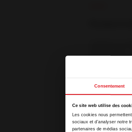
Pourquoi le d
L’importance du des
chauffage. Aussi, c
naturellement les 
seulement ajouter un
intimiste
. Le poêle 
d’intérieur
, qu’il s
s’adapter garantit un
Consentement
Welc
Ce site web utilise des cook
Les cookies nous permettent d
Notre site es
Le poêle à boi
sociaux et d'analyser notre t
navigateur. S
partenaires de médias sociaux
langue, séle