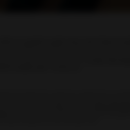
 bûches ou à granulés, le poêle à bois n’a plus l’image des an
ens de l’esthétisme, rendement calorifique et souci de l’env
venter. Très actuels, ces modes de chauffage sont désormais de
lement installés dans une pièce à vivre.
Le poêle à bois desig
nir les familles autour « d’un bon feu »
.
hauffer votre espace de vie, opter pour un poêle à bois ou un poê
e économies d’énergie et respect de l’environnement. Cependant, 
tion de la performance énergétique. En effet,
la dimension esthé
tral
dans la création d’une ambiance chaleureuse et accueillant
s critères de sélection de votre futur poêle à bois.