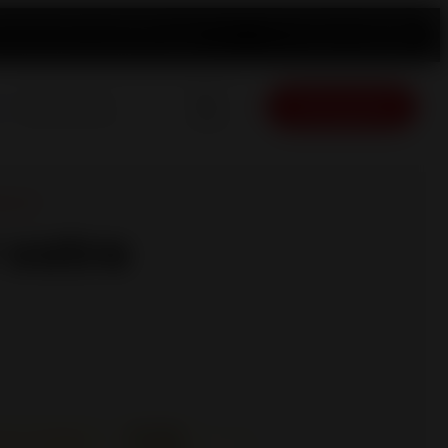
ement produit
Contact
Trouver un revendeur
Français
Devis gratuit
NULÉS
 votre