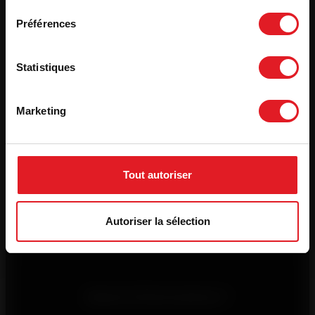
Préférences
Produits
Statistiques
Qui sommes-nous ?
Marketing
Liens utiles
Tout autoriser
Autoriser la sélection
Suivez-nous
Besoin d'informations ?