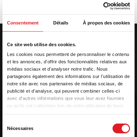
Consentement
Détails
À propos des cookies
Poêles à Granulés
Ce site web utilise des cookies.
Standards
Les cookies nous permettent de personnaliser le contenu
Poêle à granulés
Daglan Slim 9
et les annonces, d'offrir des fonctionnalités relatives aux
Canalisable
médias sociaux et d'analyser notre trafic. Nous
partageons également des informations sur l'utilisation de
notre site avec nos partenaires de médias sociaux, de
publicité et d'analyse, qui peuvent combiner celles-ci
avec d'autres informations que vous leur avez fournies
ou qu'ils ont collectées lors de votre utilisation de leurs
services.
Sélection
Nécessaires
du
consentement