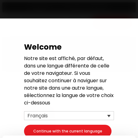
Trouver un revendeur
Français
Devis gratuit
Welcome
Poêles à granulés plats
Notre site est affiché, par défaut,
dans une langue différente de celle
de votre navigateur. Si vous
souhaitez continuer à naviguer sur
Poêles à Granulés
Poêles à granulés extra plats
Poêles à gran
notre site dans une autre langue,
sélectionnez la langue de votre choix
ci-dessous
Français
Continue with the current language