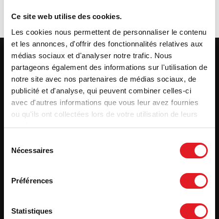
cherchez.
Ce site web utilise des cookies.
Les cookies nous permettent de personnaliser le contenu
et les annonces, d'offrir des fonctionnalités relatives aux
médias sociaux et d'analyser notre trafic. Nous
partageons également des informations sur l'utilisation de
notre site avec nos partenaires de médias sociaux, de
publicité et d'analyse, qui peuvent combiner celles-ci
avec d'autres informations que vous leur avez fournies
ou qu'ils ont collectées lors de votre utilisation de leurs
services.
Produits
Sélection
Nécessaires
du
consentement
Qui sommes-nous ?
Préférences
Statistiques