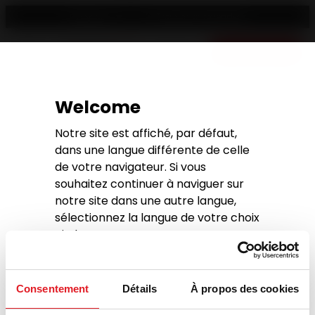
Trouver un revendeur
Français
Devis gratuit
Accueil
> Salons
Welcome
Suivez l'actualité
Notre site est affiché, par défaut,
Invicta
dans une langue différente de celle
de votre navigateur. Si vous
souhaitez continuer à naviguer sur
notre site dans une autre langue,
sélectionnez la langue de votre choix
SALONS
ci-dessous
Français
Consentement
Détails
À propos des cookies
Continue with the current language
Il semble que nous ne trouvions pas ce que vous