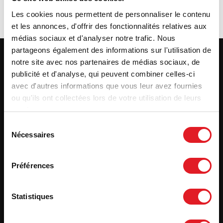
Les cookies nous permettent de personnaliser le contenu
et les annonces, d'offrir des fonctionnalités relatives aux
médias sociaux et d'analyser notre trafic. Nous
partageons également des informations sur l'utilisation de
notre site avec nos partenaires de médias sociaux, de
publicité et d'analyse, qui peuvent combiner celles-ci
avec d'autres informations que vous leur avez fournies
Produits
ou qu'ils ont collectées lors de votre utilisation de leurs
services.
Sélection
Nécessaires
du
Qui sommes-nous ?
consentement
Préférences
Liens utiles
Statistiques