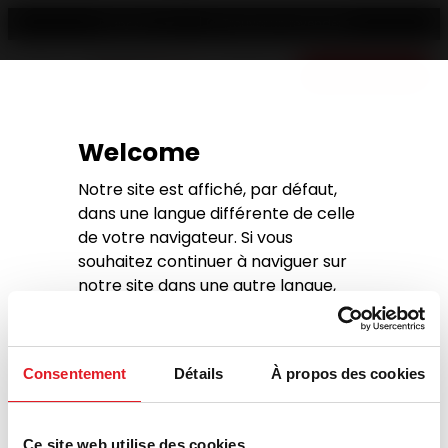
Trouver un revendeur
Français
Devis gratuit
Welcome
Notre site est affiché, par défaut,
LoginPress
dans une langue différente de celle
de votre navigateur. Si vous
souhaitez continuer à naviguer sur
notre site dans une autre langue,
sélectionnez la langue de votre choix
This page is used by LoginPress to preview the login
ci-dessous
page in the Customizer.
Français
Consentement
Détails
À propos des cookies
Continue with the current language
Ce site web utilise des cookies.