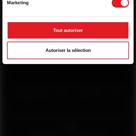
Marketing
Suivez-nous
Tout autoriser
Besoin d'informations ?
Autoriser la sélection
Vous rencontrez un problème avec votre appareil
Invicta, contactez-nous via le
formulaire d’assistance
après-vente
Vous souhaitez investir dans un appareil de chauffage
au bois Invicta,
consultez la page d’aide à l’achat
Français
©2026 Invicta - Tous droits réservés