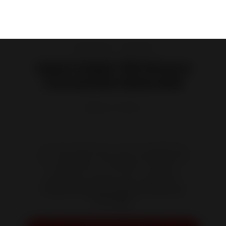
Inserts à Bois - Cheminées
Insert à Bois 700 Sirocco
Convection Naturelle
Référence :
P967012
Cet insert silencieux, une fois installé dans
votre cheminée, réchauffera efficacement
l'ambiance par convection naturelle.
Disponible en version avec ventilateurs.
Produit exclusif Grandes Surfaces de
Bricolage