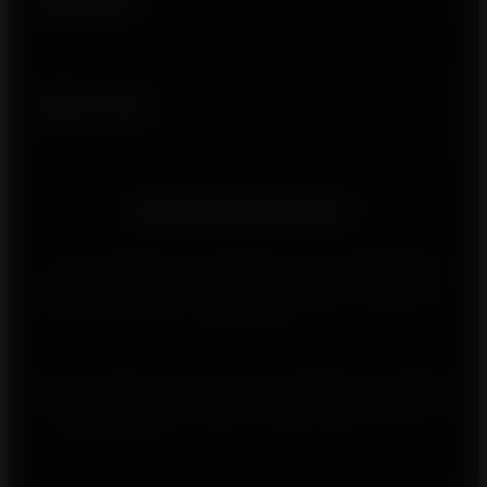
Liens utiles
Suivez-nous
Besoin d'informations ?
Vous rencontrez un problème avec votre appareil
Invicta, contactez-nous via le
formulaire d’assistance
après-vente
Vous souhaitez investir dans un appareil de chauffage
au bois Invicta,
consultez la page d’aide à l’achat