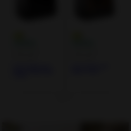
Inserts à Bois -
Inserts à Bois -
Cheminées
Cheminées
Insert à Bois 700
Insert à Bois 700
Absolu Magic light
Alizéo Turbo
Turbo