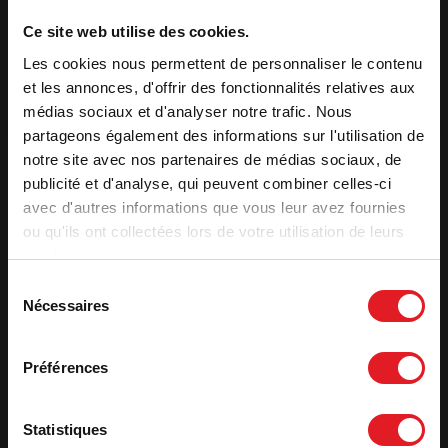
vitrage. Une arrivée d’air sur le haut de la vitre crée un voile de
protection. L’ air préchauffé est propulsé le long du vitrage. Il
Ce site web utilise des cookies.
déclenche la combustion des gaz et des matières volatiles
protégeant ainsi la vitre contre la fumée et le dépôt de suie.
Les cookies nous permettent de personnaliser le contenu
et les annonces, d'offrir des fonctionnalités relatives aux
médias sociaux et d'analyser notre trafic. Nous
Caractéristiques
partageons également des informations sur l'utilisation de
notre site avec nos partenaires de médias sociaux, de
Puissance optimale (kW)
8
publicité et d'analyse, qui peuvent combiner celles-ci
Volume de chauffe (m³)
105 - 240
avec d'autres informations que vous leur avez fournies
Surface de chauffe (m²)
40 - 100
ou qu'ils ont collectées lors de votre utilisation de leurs
services.
Rendement utile (%)
76
Sélection
Rendement saisonnier - ETAS
66
Nécessaires
du
CO (%)
0,12
consentement
CO (mg/Nm³)
1500
Préférences
Voir plus de caracteristiques
Statistiques