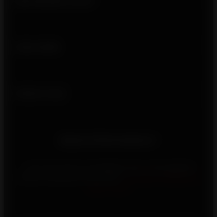
Qui sommes-nous ?
Liens utiles
Suivez-nous
Besoin d'informations ?
Vous rencontrez un problème avec votre appareil
Invicta, contactez-nous via le
formulaire d’assistance
après-vente