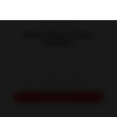
Poêles à Bois en Fonte
Poêle à Bois en Fonte
Remilly 7
Référence :
P601384
Compact et performant, ce poêle à bois
tout fonte est idéal pour les budgets serrés.
Demander un devis