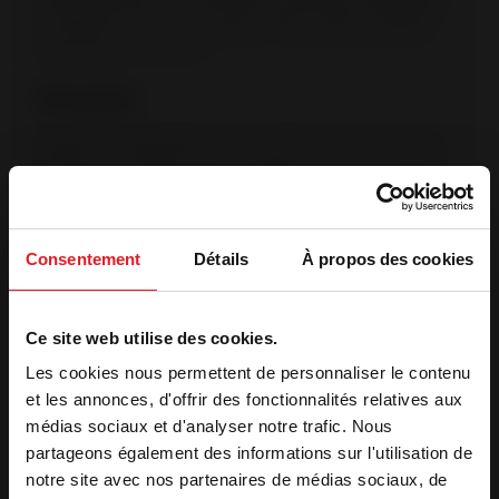
notamment à l’issue d’un audit. (Bureau Veritas N°7208672).
Les produits OFG sont fabriqués en France dans les sites de
production Invicta Group.
Vitre propre
Le système vitre propre permet de ralentir l’encrassement du
vitrage. Une arrivée d’air sur le haut de la vitre crée un voile de
protection. L’ air préchauffé est propulsé le long du vitrage. Il
déclenche la combustion des gaz et des matières volatiles
protégeant ainsi la vitre contre la fumée et le dépôt de suie.
Consentement
Détails
À propos des cookies
Caractéristiques
Ce site web utilise des cookies.
Puissance optimale
7 kW
Volume de chauffe (m³)
100 - 210
Les cookies nous permettent de personnaliser le contenu
et les annonces, d'offrir des fonctionnalités relatives aux
Surface de chauffe (m²)
40 - 85
médias sociaux et d'analyser notre trafic. Nous
Label qualité
Flamme verte
partageons également des informations sur l'utilisation de
Rendement utile (%)
77
notre site avec nos partenaires de médias sociaux, de
Rendement saisonnier - ETAS
67