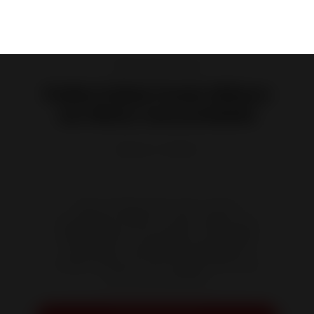
Poêles à Bois en Fonte
Poêle à Bois Fonte Wilson
sur Banc raccordable
Référence :
P648254
Pièce maîtresse de votre confort
énergétique, Wilson sur banc répond aux
enjeux actuels : économies sur le budget
chauffage, combustible écologique et
création d'un joli cocon familial. Livré avec
50 cm de fumisterie.