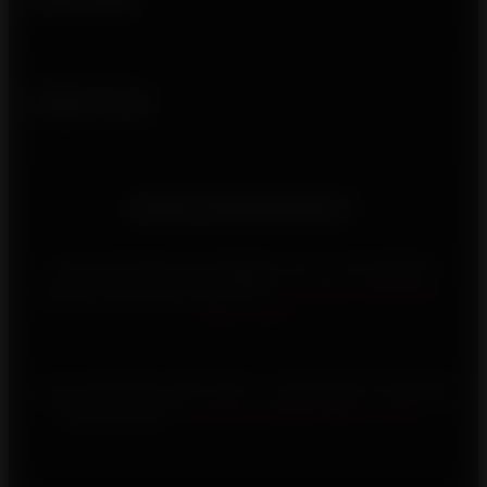
Suivez-nous
Besoin d'informations ?
Vous rencontrez un problème avec votre appareil
Invicta, contactez-nous via le
formulaire d’assistance
après-vente
Vous souhaitez investir dans un appareil de chauffage
au bois Invicta,
consultez la page d’aide à l’achat