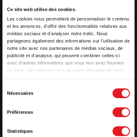
Le système vitre propre permet de ralentir l’encrassement du
vitrage. Une arrivée d’air sur le haut de la vitre crée un voile de
Ce site web utilise des cookies.
protection. L’ air préchauffé est propulsé le long du vitrage. Il
déclenche la combustion des gaz et des matières volatiles
Les cookies nous permettent de personnaliser le contenu
protégeant ainsi la vitre contre la fumée et le dépôt de suie.
et les annonces, d'offrir des fonctionnalités relatives aux
médias sociaux et d'analyser notre trafic. Nous
partageons également des informations sur l'utilisation de
Caractéristiques
notre site avec nos partenaires de médias sociaux, de
publicité et d'analyse, qui peuvent combiner celles-ci
Puissance optimale
9 kW
avec d'autres informations que vous leur avez fournies
Volume de chauffe (m³)
125 - 275
ou qu'ils ont collectées lors de votre utilisation de leurs
Surface de chauffe (m²)
50 - 110
services.
Label qualité
Flamme verte
Sélection
Nécessaires
Rendement utile (%)
76
du
consentement
Rendement saisonnier - ETAS
66
CO (%)
0,12
Préférences
Voir plus de caracteristiques
Statistiques