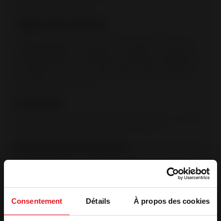
performances de l’appareil.
Origine France Garantie
Le label Origine France Garantie est l’unique certification qui
atteste de l’origine française de la fabrication d’un produit.
Cette labellisation est validée par un organisme indépendant,
notamment à l’issue d’un audit. (Bureau Veritas N°7208672).
Les produits OFG sont fabriqués en France dans les sites de
production Invicta Group.
Raccordable
L’arrivée d’air frais peut être connectée directement sur le poêle
depuis le vide sanitaire ou en prise d’air extérieur.
Système de post-combustion
Injection d’air préchauffé dans la chambre de combustion. L’
arrivée d’air supplémentaire par l’arrière permet de détruire les
hydrocarbures à haute température. La combustion est
complète et la pollution réduite.
Consentement
Détails
À propos des cookies
Vitre propre