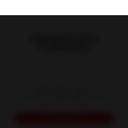
Salamandras a lenha em ferro fundido ou em aço
Salamandra Ferro
Fundido Elton
Referência :
P912744
Simples e moderna, a Elton é uma
salamandra eficiente. Baseia-se
fortemente no espetáculo das chamas e
recebe troncos grandes.
Pedir orçamento