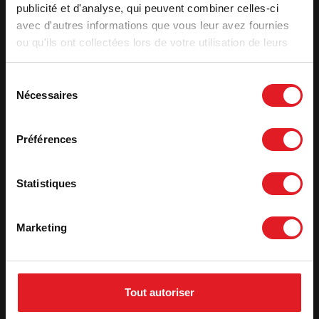
publicité et d'analyse, qui peuvent combiner celles-ci
Label qualité
7 estrelas
avec d'autres informations que vous leur avez fournies
Rendimento útil (%)
76
ou qu'ils ont collectées lors de votre utilisation de leurs
Eficiência sazonal - ETAS
66
services.
CO (%)
0,10 %
Sélection
Nécessaires
du
Ver mais caraterísticas
consentement
Préférences
Ficha de produto
Statistiques
Declaração de desempenho
Declaração Ecodesign
Marketing
Etiqueta energética
Tout autoriser