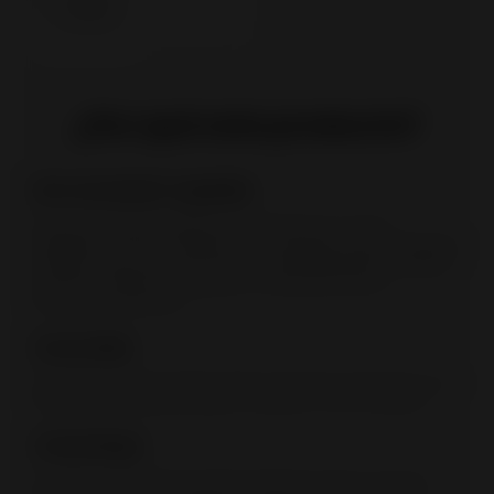
¿Por qué este producto?
Aire secundario regulable
El aire secundario protege el cristal del humo y de los
depósitos de hollín. Garantiza la combustión de los materiales
volátiles. El flujo de aire secundario ajustable permite adaptar
el funcionamiento del aparato a condiciones de tiro
demasiado elevadas.
Conectable
Se puede conectar directamente la entrada de aire fresco a la
estufa, ya sea desde el exterior o desde un vacío sanitario.
Cristal limpio
El sistema cristal limpio permite ralentizar el ritmo al que se