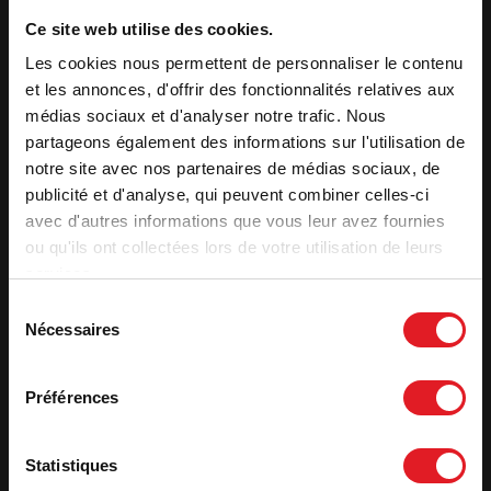
fundido, laterales y solera). Las propiedades térmicas de la
vermiculita mejoran la calidad de la combustión y el
Ce site web utilise des cookies.
rendimiento del aparato.
Les cookies nous permettent de personnaliser le contenu
Sistema de post-combustión
et les annonces, d'offrir des fonctionnalités relatives aux
médias sociaux et d'analyser notre trafic. Nous
Inyección de aire precalentado en la cámara de combustión.
partageons également des informations sur l'utilisation de
La entrada de aire suplementaria de la parte trasera permite
destruir los hidrocarburos a alta temperatura. La combustión
notre site avec nos partenaires de médias sociaux, de
es completa y se reduce la contaminación.
publicité et d'analyse, qui peuvent combiner celles-ci
avec d'autres informations que vous leur avez fournies
ou qu'ils ont collectées lors de votre utilisation de leurs
Características
services.
Potencia óptima
9 kW
Sélection
Nécessaires
du
Volumen de calentamiento (m³)
125 a 275 m³
consentement
Superficie de calentamiento (m²)
50 a 110 m²
Préférences
Label qualité
7 estrellas
Rendimiento útil (%)
76
Eficiencia estacional - ETAS
66
Statistiques