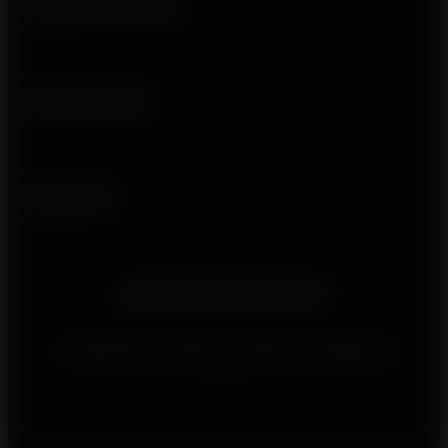
¿Quiénes somos?
Enlaces útiles
Síguenos
¿Necesita información?
Contáctenos a través de nuestro formulario de
contacto