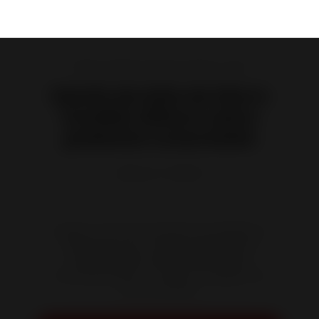
Estufas de leña de hierro fundido y acero
Estufa de leña de hierro
fundido Wilson sobre
pedestal conectable
Referencia :
P648244
Juega la carta de la eficiencia energética y
apuesta por las ventajas estéticas del
Pedestal Wilson para insuflar calidez
contemporánea a tu hogar.
Entregado con
50 cm de tubo.