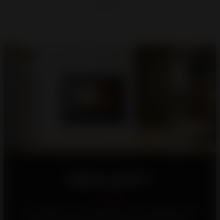
Déjese guiar !
Su hogar es único, y trabajamos sin descanso para