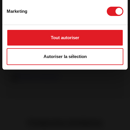
CO (%)
0,12 %
Ver más características
Marketing
Ficha técnica
Tout autoriser
Declaración de prestaciones
Autoriser la sélection
Declaración Ecodesign
Etiqueta energética
Productos similares