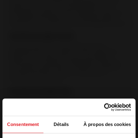
ensucia el cristal. Una entrada de aire situada en la parte
superior del cristal crea una corriente protectora. El aire
precalentado se propulsa sobre la superficie del cristal. Inicia
la combustión de los gases y de los materiales volátiles,
protegiendo así el cristal del humo y de los depósitos de hollín.
Garantía de origen francés
La etiqueta Origine France Garantie (Origen Francia
garantizado) es la única certificación que acredita que un
producto ha sido fabricado en Francia. Esta etiqueta,
certificada por un organismo independiente, se otorga tras
una auditoría. (Bureau Veritas n. º 7208672). Los productos
OFG están fabricados en Francia, en las plantas de
producción de Invicta Group.
Garantia extendida 3 años
Para productos de leña, la extensión de garantía gratuita de 3
años está condicionada a que el producto se registre en línea.
Revestimiento de vermiculita
Consentement
Détails
À propos des cookies
Revestimiento de la cámara de combustión con piezas
desmontables de vermiculita (deflector, placa de hierro