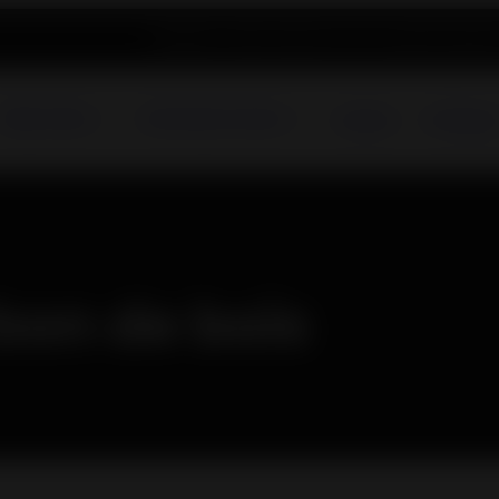
Blog
Pièces détachées
Services et support
Enregistr
Poêles à Bois
Cheminées & Inserts
A propos
Catalogue
on de bois