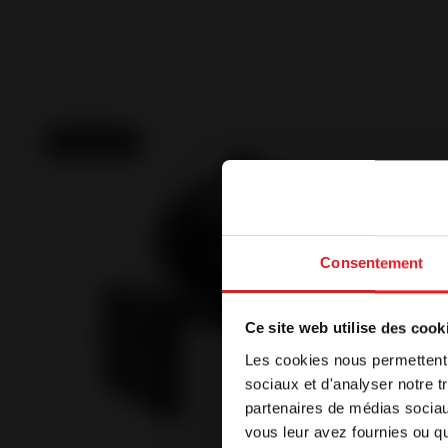
Nouveauté
Consentement
Welc
Ce site web utilise des cook
Les cookies nous permettent d
Notre site es
sociaux et d'analyser notre t
navigateur. S
partenaires de médias sociaux
langue, séle
vous leur avez fournies ou qu'