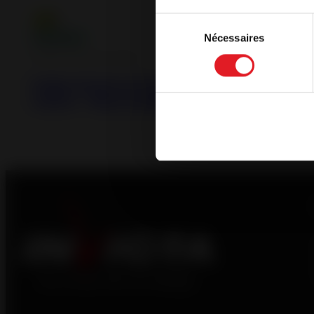
Français
Sélection
Nécessaires
du
Continue 
consentement
Poêles à Bois en Fonte
Poêle à bois en Fonte Brio sur banc 1
mètre - Raccordable