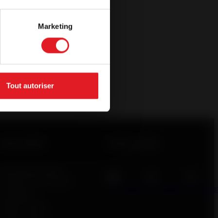
Marketing
Tout autoriser
Liens utiles
Suivez-nous
Demande de devis
Devenir Invicta Shop /
Facebook
Instagram
Pinteres
revendeur
Espace Presse
Invicta Group