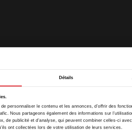
Détails
ome
ies.
e personnaliser le contenu et les annonces, d'offrir des fonctio
t affiché, par défaut, dans une langue différente de celle
rafic. Nous partageons également des informations sur l'utilisati
i vous souhaitez continuer à naviguer sur notre site dans
, de publicité et d'analyse, qui peuvent combiner celles-ci avec
ctionnez la langue de votre choix ci-dessous
ils ont collectées lors de votre utilisation de leurs services.