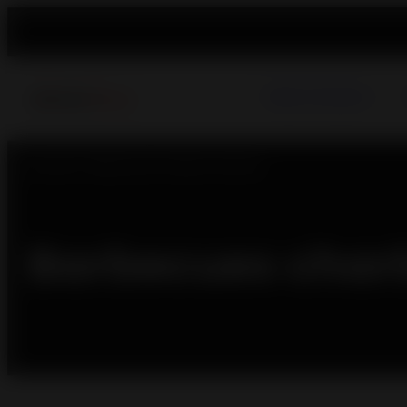
Poêles à Granulés
Accueil
> Barbecues charbon de bois
Barbecues charb