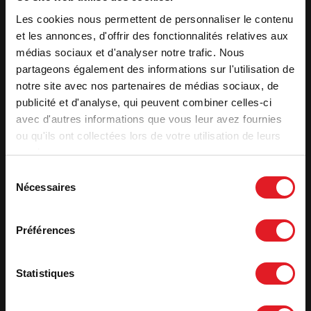
Cheminées
Cheminées
Les cookies nous permettent de personnaliser le contenu
Insert à Bois 700
Insert à Bois 700
et les annonces, d'offrir des fonctionnalités relatives aux
Sirocco Plus Turbo
Sirocco Turbo
médias sociaux et d'analyser notre trafic. Nous
partageons également des informations sur l'utilisation de
notre site avec nos partenaires de médias sociaux, de
publicité et d'analyse, qui peuvent combiner celles-ci
avec d'autres informations que vous leur avez fournies
ou qu'ils ont collectées lors de votre utilisation de leurs
services.
Sélection
Nécessaires
du
consentement
Préférences
Inserts à Bois -
Inserts à Bois -
Statistiques
Cheminées
Cheminées
Insert 800 Grand
Insert 800 Vision