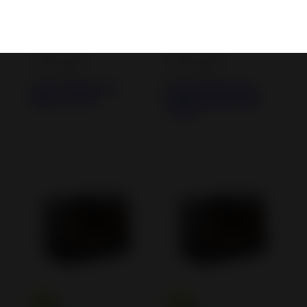
Inserts à Bois -
Inserts à Bois -
Cheminées
Cheminées
Insert à Bois 700
Insert à Bois 700
Alizéo Turbo
Absolu Magic light
Turbo