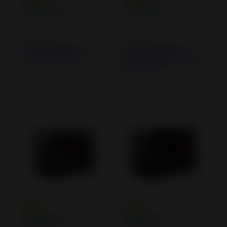
Inserts à Bois -
Inserts à Bois -
Cheminées
Cheminées
Insert à Bois 700
Insert à Bois 700
Austral Turbo
Austral Convection
Naturelle