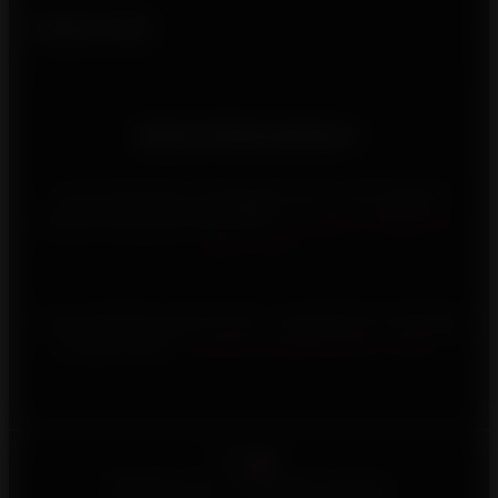
Suivez-nous
Besoin d'informations ?
Vous rencontrez un problème avec votre appareil
Invicta, contactez-nous via le
formulaire d’assistance
après-vente
Vous souhaitez investir dans un appareil de chauffage
au bois Invicta,
consultez la page d’aide à l’achat
Français
©2026 Invicta - Tous droits réservés