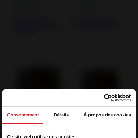
Inserts à Bois -
Inserts à Bois -
Cheminées
Cheminées
Insert à Bois 700
Insert à Bois 700
Sirocco Convection
Austral Plus Turbo
Naturelle
Consentement
Détails
À propos des cookies
Inserts à Bois -
Inserts à Bois -
Ce site web utilise des cookies.