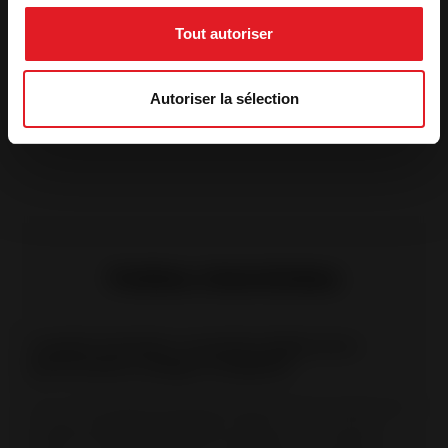
Tout autoriser
Poêles à Bois en Fonte
Poêles à Bois en Fonte
Poêle Fonte Elton
Poêle à bois en
Autoriser la sélection
Fonte Preston
Poêles cheminées
Le poêle cheminée : la solution idéale entre
performance, design et simplicité
À mi-chemin entre la cheminée traditionnelle et le poêle à bois
moderne, le
poêle cheminée
combine le charme du feu
visible avec les performances énergétiques d’un appareil