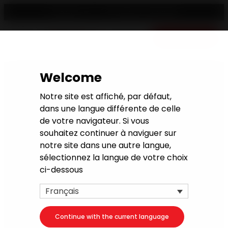
Trouver un revendeur
Français
Devis gratuit
Welcome
Poêles cheminées
Notre site est affiché, par défaut,
dans une langue différente de celle
Les poêles cheminées offrent une
de votre navigateur. Si vous
solution de chauffage performante,
souhaitez continuer à naviguer sur
moderne et économique.
notre site dans une autre langue,
sélectionnez la langue de votre choix
Les poêles cheminées constituent une
ci-dessous
alternative efficace aux cheminées
traditionnelles. Ces poêles grand spectacle
Français
séduisent par leur rendement énergétique élevé,
leur facilité d’installation et leur design adaptable
Continue with the current language
à tous les intérieurs.