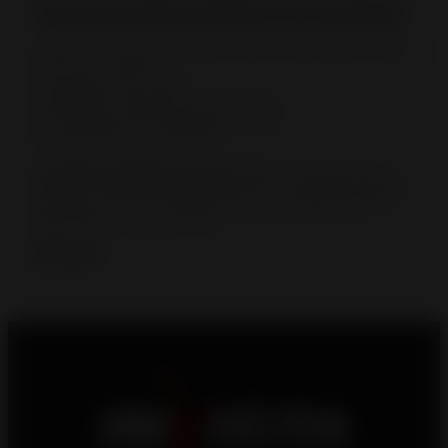
💡
Pourquoi le poêle cheminée est un choix idéal ?
✔️ Meilleur rendement qu’une cheminée ouverte ou même qu’un
foyer ou un insert fermé
✔️ Installation plus simple
✔️ Esthétique moderne et personnalisable
✔️ Chauffage économique et performant
✔️ Valorisation de votre intérieur
Les
poêles cheminées Invicta
représentent aujourd’hui un
excellent compromis entre tradition et innovation, permettant
de profiter du charme des flammes tout en bénéficiant d’un
appareil performant et durable.
Lire la suite