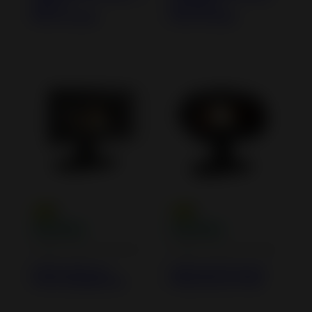
mètre -
1,6 mètre -
Raccordable
Raccordable
Poêles à Bois en Fonte
Poêles à Bois en Fonte
Poêle à bois en
Poêle à bois Fonte
Fonte Symphonia
Fifty Plus sur Pied