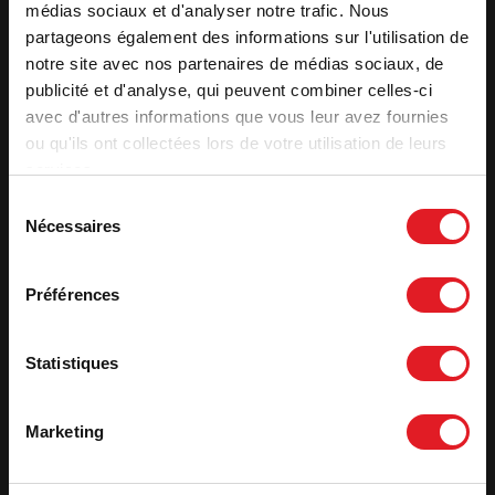
médias sociaux et d'analyser notre trafic. Nous
partageons également des informations sur l'utilisation de
notre site avec nos partenaires de médias sociaux, de
publicité et d'analyse, qui peuvent combiner celles-ci
avec d'autres informations que vous leur avez fournies
ou qu'ils ont collectées lors de votre utilisation de leurs
Poêles à Bois en Fonte
Poêles à Bois en Fonte
services.
Poêle Fonte Nelson
Poêle à Bois en
Fonte Aaron
Sélection
Nécessaires
du
consentement
Préférences
Statistiques
Marketing