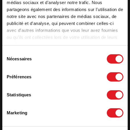
médias sociaux et d'analyser notre trafic. Nous
1 à 3 ans
partageons également des informations sur l'utilisation de
notre site avec nos partenaires de médias sociaux, de
Selon les conditions définies dans la garantie
publicité et d'analyse, qui peuvent combiner celles-ci
contractuelle. Extension de garantie d'un an
avec d'autres informations que vous leur avez fournies
conditionnée par l’enregistrement du produit en
ou qu'ils ont collectées lors de votre utilisation de leurs
ligne. Une année supplémentaire d'extension de
services.
garantie offerte après mise en service et
validation de l'installation par un professionnel
Sélection
Nécessaires
agréé INVICTA GROUP. Et une autre année
du
additionnelle offerte après souscription d'un
consentement
contrat d'entretien.
Préférences
Statistiques
Marketing