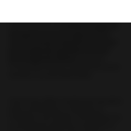
Les gammes Invicta sont conçues pour répondre
aux utilisateurs les plus exigeants et leur donner
entière satisfaction.
L’ensemble des appareils
de la gamme Invicta sont garantis 2 ans
avec une extension de garantie de 1 à 3 ans*
pour les appareils à granulés et de 3 ans*
pour les appareils à bûches
. La garantie
commerciale se limite au remplacement gratuit
des pièces reconnues défectueuses.
Invicta Group valide le remplacement des pièces
après contrôle basé sur un diagnostic de
l’installation et de l’utilisation. Une installation par
un professionnel respectant les règles de l’art