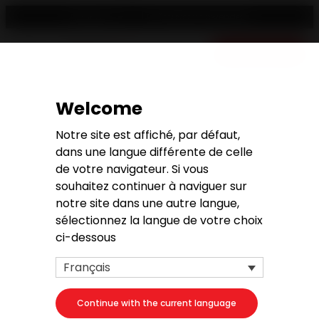
Trouver un revendeur
Français
Devis gratuit
Accueil
>
Services et support
>
Garantie
Welcome
Notre site est affiché, par défaut,
Garantie
dans une langue différente de celle
de votre navigateur. Si vous
souhaitez continuer à naviguer sur
notre site dans une autre langue,
sélectionnez la langue de votre choix
ci-dessous
Français
ENREGISTREMENT PRODUIT
Continue with the current language