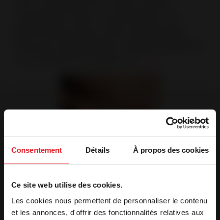
et/ou la souscription à la mise en service
proposée par Invicta Group faciliteront les
démarches de mise en œuvre de la garantie.
Retrouvez l’intégralité des conditions de garantie
et les exclusions en cliquant sur
ce lien
.
Consentement
Détails
À propos des cookies
Ce site web utilise des cookies.
Les appareils à granulés,
poêles et inserts sont
Les cookies nous permettent de personnaliser le contenu
et les annonces, d'offrir des fonctionnalités relatives aux
garantis 2 ans + extension de