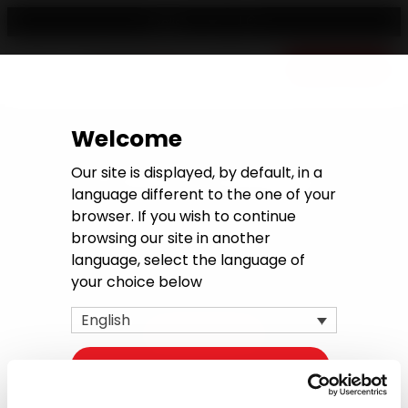
English
Free quote
Welcome
Home
>
Press Lounge
Press Lounge
Our site is displayed, by default, in a
language different to the one of your
browser. If you wish to continue
browsing our site in another
language, select the language of
Access media kits and HD photos
your choice below
English
MEDIA KIT
Continue with the current language