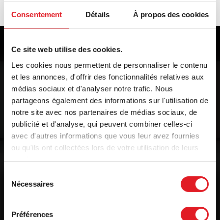
For any request for information, contact:
Consentement
Détails
À propos des cookies
Jérémy Bouchon
: +33 6 20 42 38 60
or fill out the
media form
Ce site web utilise des cookies.
Les cookies nous permettent de personnaliser le contenu
et les annonces, d'offrir des fonctionnalités relatives aux
médias sociaux et d'analyser notre trafic. Nous
partageons également des informations sur l'utilisation de
notre site avec nos partenaires de médias sociaux, de
publicité et d'analyse, qui peuvent combiner celles-ci
avec d'autres informations que vous leur avez fournies
ou qu'ils ont collectées lors de votre utilisation de leurs
services.
Sélection
Nécessaires
du
consentement
Préférences