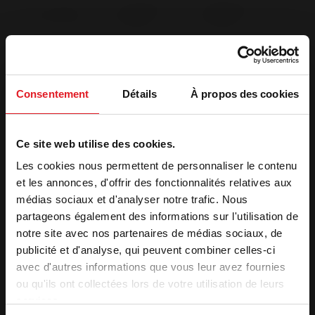
Less than 3
More than 3
Immediately
months
months
Consentement
Détails
À propos des cookies
Ce site web utilise des cookies.
2. Get your quote
Les cookies nous permettent de personnaliser le contenu
et les annonces, d'offrir des fonctionnalités relatives aux
First
Name
*
médias sociaux et d'analyser notre trafic. Nous
partageons également des informations sur l'utilisation de
Name
*
notre site avec nos partenaires de médias sociaux, de
publicité et d'analyse, qui peuvent combiner celles-ci
avec d'autres informations que vous leur avez fournies
E-
mail
*
ou qu'ils ont collectées lors de votre utilisation de leurs
services.
Telephone
*