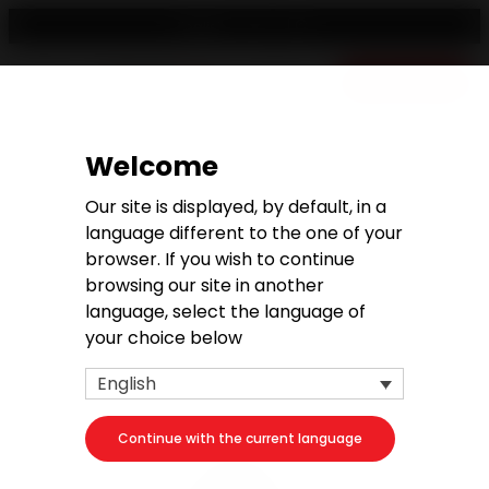
English
Free quote
Welcome
Request a quote
Our site is displayed, by default, in a
language different to the one of your
browser. If you wish to continue
browsing our site in another
language, select the language of
1. Your project
your choice below
Your product
English
Continue with the current language