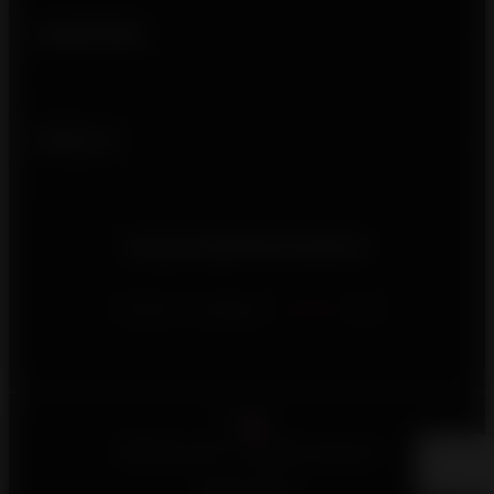
Usefull links
Follow us
Do you need information?
Contact us using our
contact
form
English
©2026 Invicta - All rights reserved
Legal notices