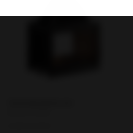
Reference
In what time frame?
*