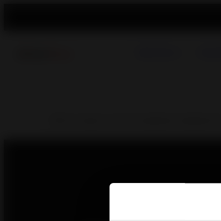
Pellet Stoves
Wood B
With its range of cast iron pedestals, designed fo