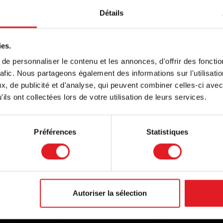
Détails
ome
ies.
e personnaliser le contenu et les annonces, d'offrir des fonctio
isplayed, by default, in a language different to the one of 
rafic. Nous partageons également des informations sur l'utilisati
o continue browsing our site in another language, select 
, de publicité et d'analyse, qui peuvent combiner celles-ci avec
ce below
ils ont collectées lors de votre utilisation de leurs services.
Préférences
Statistiques
with the current language
Products
Who we are
Autoriser la sélection
Pellet Stoves
About us