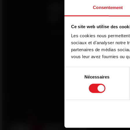
Mobili
Consentement
er
Welc
Ce site web utilise des cook
Download...
Les cookies nous permettent d
Our site is d
sociaux et d'analyser notre t
If you wish t
partenaires de médias sociaux
of your choi
vous leur avez fournies ou qu'
English
Sélection
Nécessaires
du
Continue 
consentement