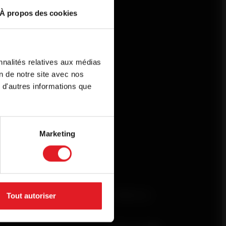
À propos des cookies
nnalités relatives aux médias
your browser.
on de notre site avec nos
the language
 d'autres informations que
Marketing
Usefull links
Follow us
Tout autoriser
Request a quote