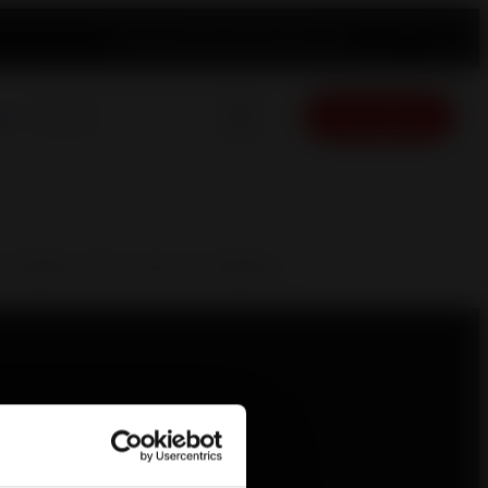
Product registration
News
English
Free quote
ue
n tradition with a sense of modernity.