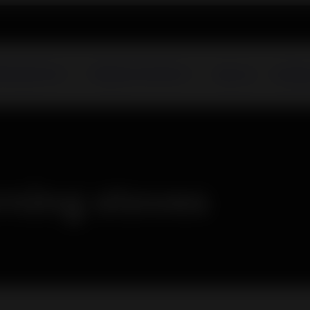
urning Stoves
Fireplaces and Inserts
About us
Catalog
ning stoves