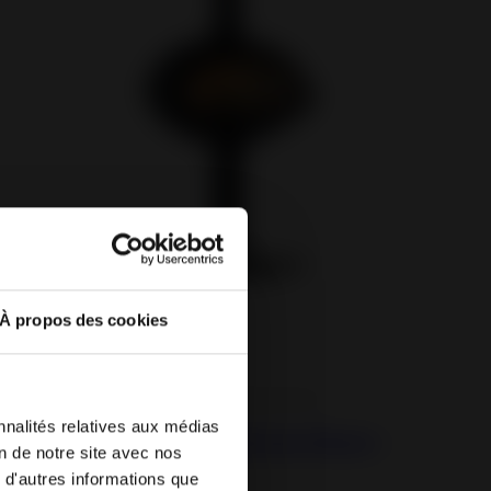
À propos des cookies
Cast iron and steel wood burning stoves
nnalités relatives aux médias
your browser.
Brio on Pedestal Cast Iron Stove -
on de notre site avec nos
the language
Direct Air Supply
 d'autres informations que