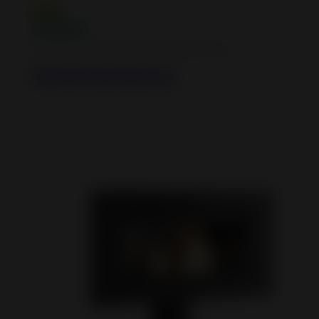
Cast iron and steel wood burning stoves
Tipi Cast Iron Stove