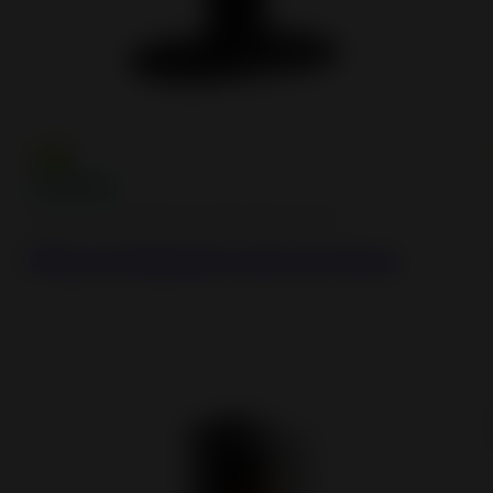
Cast iron and steel wood burning stoves
Fifty on Pedestal Cast Iron Stove