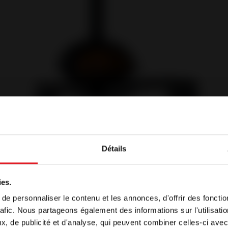
Détails
ome
ies.
Cast iron and steel wood burning stoves
e personnaliser le contenu et les annonces, d'offrir des fonctio
isplayed, by default, in a language different to the one of 
Brio on Bench Cast Iron Stove - Direct
rafic. Nous partageons également des informations sur l'utilisati
o continue browsing our site in another language, select 
Air Supply
, de publicité et d'analyse, qui peuvent combiner celles-ci avec
ce below