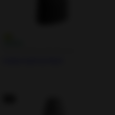
Cast iron and steel wood burning stoves
Aratos Cast Iron Stove
New