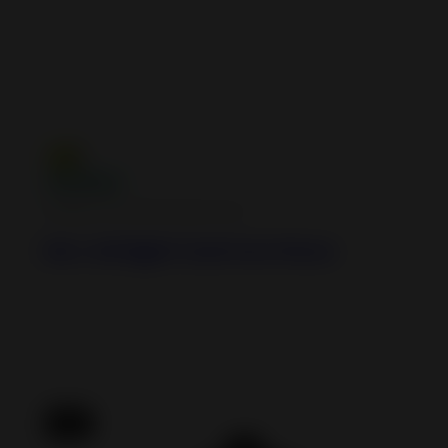
Airtight Wood Burning Stoves
Elo L Airtight Cast Iron Stove
New