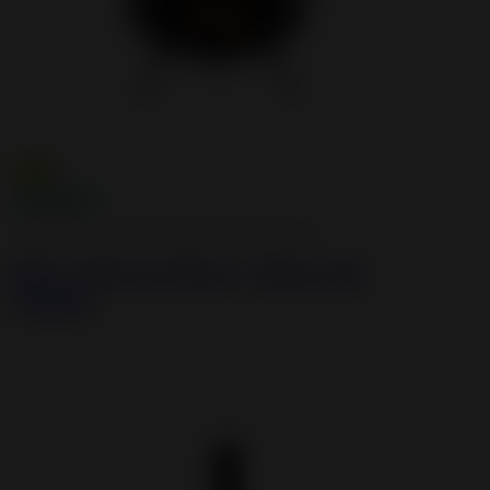
Cast iron and steel wood burning stoves
Brio Cast Iron Stove - Direct Air
Supply