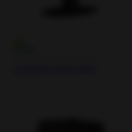
Cast iron and steel wood burning stoves
Symphonia Cast Iron Stove