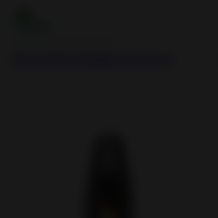
Airtight Wood Burning Stoves
Neosen Plus Airtight Steel Stove