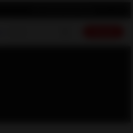
Product registration
News
English
Free quote
ue