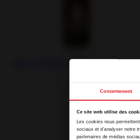
High Temperature Paint
Consentement
Welc
Ce site web utilise des cook
Les cookies nous permettent d
Our site is d
sociaux et d'analyser notre t
If you wish t
partenaires de médias sociaux
of your choi