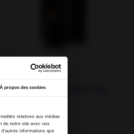
Plug-IN : design and innovation
Altara Plug-IN AUTO Right - Pellet
À propos des cookies
Stove
nnalités relatives aux médias
your browser.
on de notre site avec nos
the language
 d'autres informations que