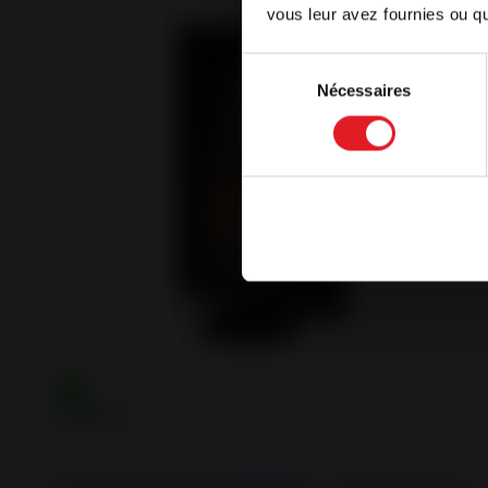
vous leur avez fournies ou qu'
English
Sélection
Nécessaires
du
Continue 
consentement
Plug-IN : design and innovation