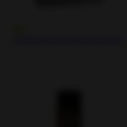
700 Option Inset Stove with flue valve