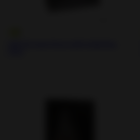
800 GV Inset Stove with Guillotine
Door