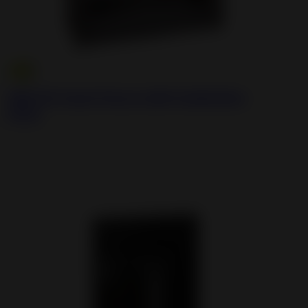
900 GV Inset Stove with Guillotine
Door