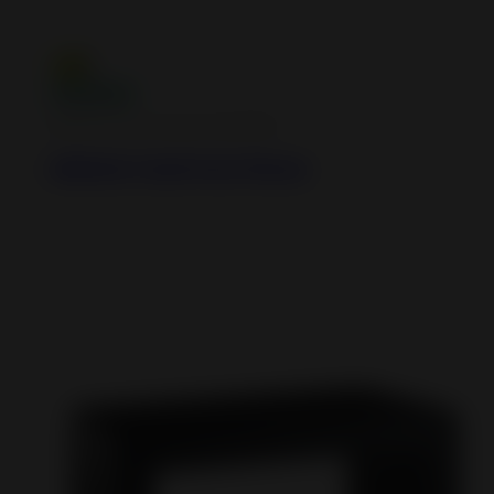
Hybrid stoves, logs and pellets
Akimix Cast Iron Stove