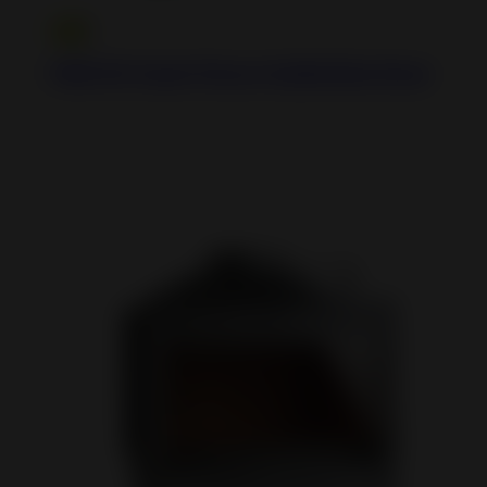
1100 GV Inset Stove Guillotine Door