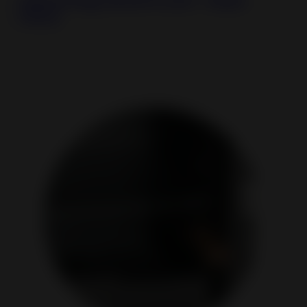
Altara Plug-IN AUTO Left - Pellet
Stove