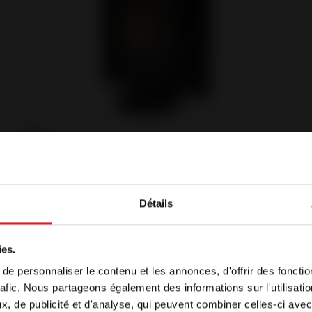
Plug-IN : design and innovation
Ove Plug-IN AUTO Left - Pellet Stove
Détails
ome
ies.
e personnaliser le contenu et les annonces, d'offrir des fonctio
isplayed, by default, in a language different to the one of 
rafic. Nous partageons également des informations sur l'utilisati
o continue browsing our site in another language, select 
, de publicité et d'analyse, qui peuvent combiner celles-ci avec
ce below