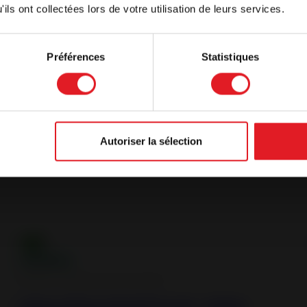
ils ont collectées lors de votre utilisation de leurs services.
Préférences
Statistiques
with the current language
Autoriser la sélection
Plug-IN : design and innovation